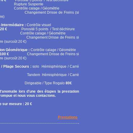
70 €
Porosité 5 points / Test déchirure
ure Suspente
ôle calage / Géométrie
gement Drisse de Freins (si
re)
 Intermédiaire :
Contrôle visuel
20 €
Porosité 5 points / Test déchirure
rôle calage / Géométrie
gement Drisse de Freins si
re (surcoût 20 €)
tion Géométrique :
Contrôle calage / Géométrie
100 €
Changement Drisse de Freins si
re (surcoût 20 €)
 / Pliage Secours :
solo
Hémisphérique / Carré
em Hémisphérique / Carré
geable / Type Rogalo
80€
'anomalie lors d'une des étapes la prestation
rrompue et nous vous contactons.
 sur mesure : 20 €
Prestations