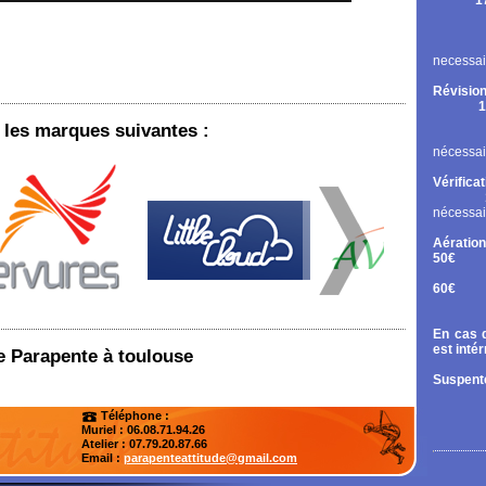
1
Rupt
Contr
Chan
necessai
Révision
1
Cont
les marques suivantes :
Chan
nécessai
Vérifica
nécessai
Aération
50€
Tand
60€
Diri
En cas d
est inté
de Parapente à toulouse
Suspente
Téléphone :
Muriel : 06.08.71.94.26
Atelier
: 07.79.20.87.66
Email :
parapenteattitude@gmail.com