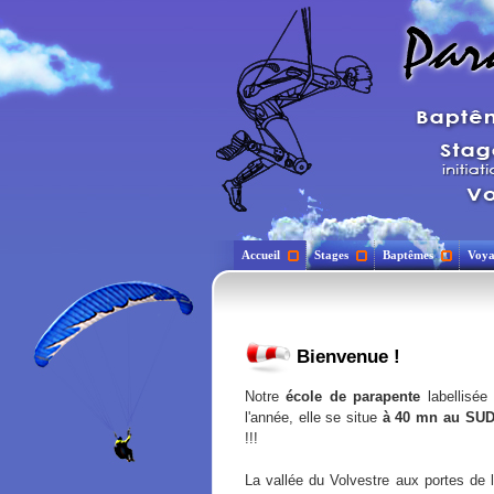
Accueil
Stages
Baptêmes
Voya
Bienvenue !
Notre
école de parapente
labellisée
l'année, elle se situe
à 40 mn au SU
!!!
La vallée du Volvestre aux portes de l