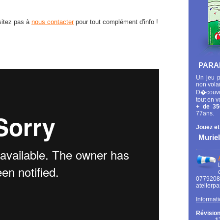
ésitez pas à
nous contacter
pour tout complément d'info !
PARA
Un jeu p
non vola
D�couvr
tout en v
+ de 35
77ans.
Jouez et
Muriel
0779
atelierp
Informati
Révision