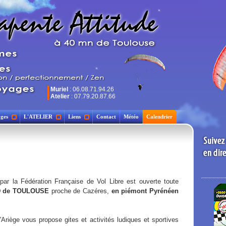
Muriel
: 06.08.71.94.26
Atelier
: 07.79.20.87.66
ges
L'ATELIER
Liens
Contact
Météo
Calendrier
 par la Fédération Française de Vol Libre est ouverte toute
D de TOULOUSE
proche de Cazéres,
en piémont Pyrénéen
'Ariège vous propose gites et activités ludiques et sportives