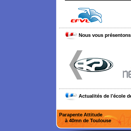
Nous vous présentons 
Actualités de l'école 
Parapente Attitude
à 40mn de Toulouse