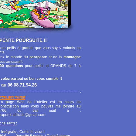
PENTE POURSUITE !!
our petits et grands que vous soyez volants ou
nts.
ez le monde du
parapente
et de la
montagne
ous amusant !.
00 questions
pour petits et GRANDS de 7 à
 volez partout où bon vous semble !!
 au 06.08.71.94.26
ATELIER TARIF
La page Web de L'atelier est en cours de
construction mais vous pouvez me joindre au
208766 ou par mail à :
arapenteattitude@gmail.com
ons Tarifs :
 Intégrale :
Contrôle visuel