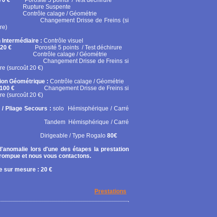
70 €
Porosité 5 points / Test déchirure
ure Suspente
ôle calage / Géométrie
gement Drisse de Freins (si
re)
 Intermédiaire :
Contrôle visuel
20 €
Porosité 5 points / Test déchirure
rôle calage / Géométrie
gement Drisse de Freins si
re (surcoût 20 €)
tion Géométrique :
Contrôle calage / Géométrie
100 €
Changement Drisse de Freins si
re (surcoût 20 €)
 / Pliage Secours :
solo
Hémisphérique / Carré
em Hémisphérique / Carré
geable / Type Rogalo
80€
'anomalie lors d'une des étapes la prestation
rrompue et nous vous contactons.
 sur mesure : 20 €
Prestations