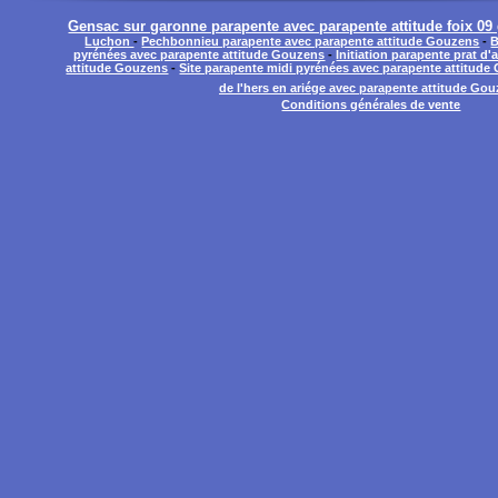
Gensac sur garonne parapente avec parapente attitude foix 0
Luchon
-
Pechbonnieu parapente avec parapente attitude Gouzens
-
B
pyrénées avec parapente attitude Gouzens
-
Initiation parapente prat d'
attitude Gouzens
-
Site parapente midi pyrénées avec parapente attitud
de l'hers en ariége avec parapente attitude Go
Conditions générales de vente