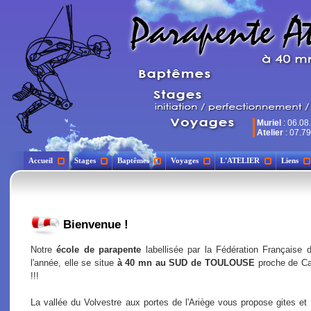
Muriel
: 06.08
Atelier
: 07.79
Accueil
Stages
Baptêmes
Voyages
L'ATELIER
Liens
Bienvenue !
Notre
école de parapente
labellisée par la Fédération Française d
l'année, elle se situe
à 40 mn au SUD de TOULOUSE
proche de C
!!!
La vallée du Volvestre aux portes de l'Ariège vous propose gites et 