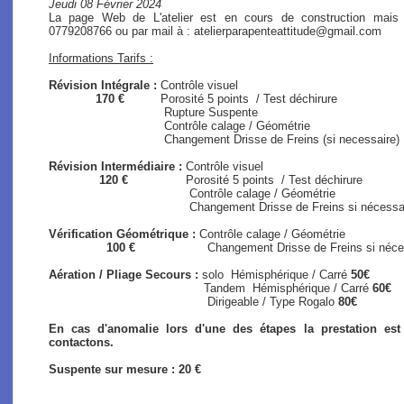
Jeudi 08 Février 2024
La page Web de L'atelier est en cours de construction mais
0779208766 ou par mail à : atelierparapenteattitude@gmail.com
Informations Tarifs :
Révision Intégrale :
Contrôle visuel
170 €
Porosité 5 points / Test déchirure
Rupture Suspente
Contrôle calage / Géométrie
Changement Drisse de Freins (si necessaire)
Révision Intermédiaire :
Contrôle visuel
120 €
Porosité 5 points / Test déchirure
Contrôle calage / Géométrie
Changement Drisse de Freins si nécessaire (s
Vérification Géométrique :
Contrôle calage / Géométrie
100 €
Changement Drisse de Freins si nécessair
Aération / Pliage Secours :
solo
Hémisphérique / Carré
50€
Tandem Hémisphérique / Carré
60€
Dirigeable / Type Rogalo
80€
En cas d'anomalie lors d'une des étapes la prestation es
contactons.
Suspente sur mesure : 20 €