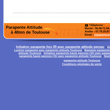
Téléphone :
Parapente Attitude
Muriel : 06.08.71.94
à 40mn de Toulouse
Atelier
: 07.79.20.87
Email :
parapentea
Initiation parapente foix 09 avec parapente attitude gensac
-
é
Luchon parapente avec parapente attitude Toulouse
-
Bapteme parapente 
attitude Toulouse
-
Initiation parapente haute garonne (31) avec parap
parapente haute garonne (31) avec parapente attitude Toulouse
-
Spot
parapente attitude Toulouse
Conditions générales de vente