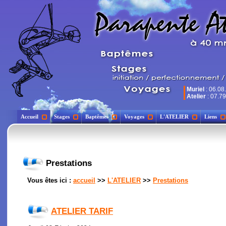
Muriel
: 06.08
Atelier
: 07.79
Accueil
Stages
Baptêmes
Voyages
L'ATELIER
Liens
Prestations
Vous êtes ici :
accueil
>>
L'ATELIER
>>
Prestations
ATELIER TARIF