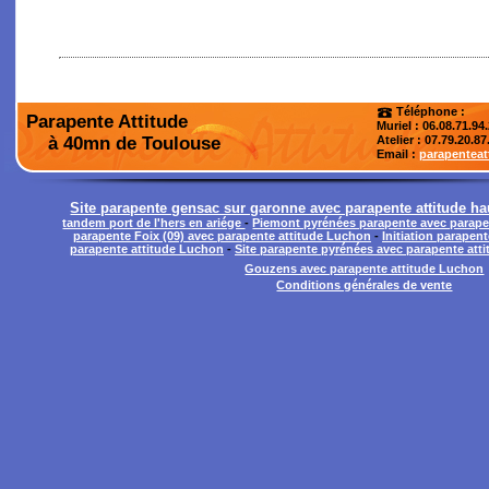
Téléphone :
Parapente Attitude
Muriel : 06.08.71.94
à 40mn de Toulouse
Atelier
: 07.79.20.87
Email :
parapentea
Site parapente gensac sur garonne avec parapente attitude h
tandem port de l'hers en ariége
-
Piemont pyrénées parapente avec parape
parapente Foix (09) avec parapente attitude Luchon
-
Initiation parapent
parapente attitude Luchon
-
Site parapente pyrénées avec parapente att
Gouzens avec parapente attitude Luchon
Conditions générales de vente