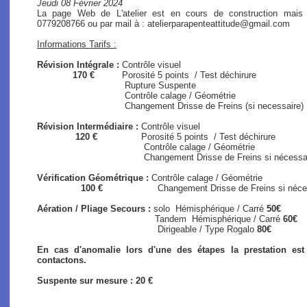
Jeudi 08 Février 2024
La page Web de L'atelier est en cours de construction mais
0779208766 ou par mail à : atelierparapenteattitude@gmail.com
Informations Tarifs :
Révision Intégrale :
Contrôle visuel
170 €
Porosité 5 points / Test déchirure
Rupture Suspente
Contrôle calage / Géométrie
Changement Drisse de Freins (si necessaire)
Révision Intermédiaire :
Contrôle visuel
120 €
Porosité 5 points / Test déchirure
Contrôle calage / Géométrie
Changement Drisse de Freins si nécessaire (s
Vérification Géométrique :
Contrôle calage / Géométrie
100 €
Changement Drisse de Freins si nécessair
Aération / Pliage Secours :
solo
Hémisphérique / Carré
50€
Tandem Hémisphérique / Carré
60€
Dirigeable / Type Rogalo
80€
En cas d'anomalie lors d'une des étapes la prestation es
contactons.
Suspente sur mesure : 20 €