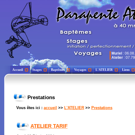
Muriel
: 06.08
Atelier
: 07.79
Accueil
Stages
Baptêmes
Voyages
L'ATELIER
Liens
Prestations
Vous êtes ici :
accueil
>>
L'ATELIER
>>
Prestations
ATELIER TARIF