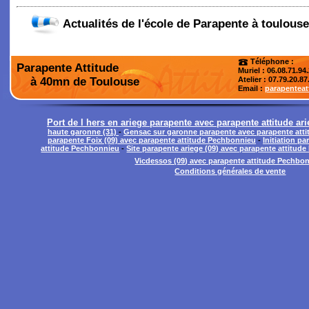
Actualités de l'école de Parapente à toulouse
Téléphone :
Parapente Attitude
Muriel : 06.08.71.94
à 40mn de Toulouse
Atelier
: 07.79.20.87
Email :
parapentea
Port de l hers en ariege parapente avec parapente attitude ar
haute garonne (31)
-
Gensac sur garonne parapente avec parapente att
parapente Foix (09) avec parapente attitude Pechbonnieu
-
Initiation p
attitude Pechbonnieu
-
Site parapente ariege (09) avec parapente attitud
Vicdessos (09) avec parapente attitude Pechbo
Conditions générales de vente