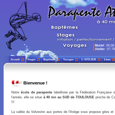
Muriel
: 06.08
Atelier
: 07.79
Accueil
Stages
Baptêmes
Voyages
L'ATELIER
Liens
Bienvenue !
Notre
école de parapente
labellisée par la Fédération Française d
l'année, elle se situe
à 40 mn au SUD de TOULOUSE
proche de C
!!!
La vallée du Volvestre aux portes de l'Ariège vous propose gites et 