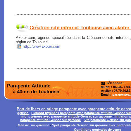
Création site internet Toulouse avec akoter
Akoter.com, agence spécialisée dans la Création de site internet
région de Toulouse
http://www.akoter.com
Téléphone :
Parapente Attitude
Muriel : 06.08.71.94
à 40mn de Toulouse
Atelier
: 07.79.20.87
Email :
parapentea
Port de lhers en ariege parapente avec parapente attitude gens
gensac
-
Piemont pyrénées parapente avec parapente attitude Gensac su
midi pyrénées avec parapente attitude Gensac sur garonne
-
Initiation
parapente attitude Gensac sur garonne
-
Site parapente Gensac sur gar
Gensac sur garonne
-
Spot parapente Gensac sur garonne avec parapent
Conditions générales de vente