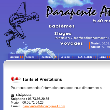
Muriel
: 06.08
Atelier
: 07.79
Accueil
Stages
Baptêmes
Voyages
L'ATELIER
Liens
Tarifs et Prestations
Pour toute demande d'information contactez nous directement au :
Téléphone
:
Stéphane : 06.73.95.20.85
Muriel : 06.08.71.94.26
Email
:
parapenteattitude@gmail.com
.