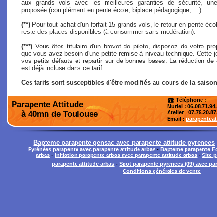
aux grands vols avec les meilleures garanties de sécurité, une
proposée (complément en pente école, biplace pédagogique, ...).
(**)
Pour tout achat d'un forfait 15 grands vols, le retour en pente école
reste des places disponibles (à consommer sans modération).
(***)
Vous êtes titulaire d'un brevet de pilote, disposez de votre pro
que vous avez besoin d'une petite remise à niveau technique. Cette j
vos petits défauts et repartir sur de bonnes bases. La réduction de
est déjà incluse dans ce tarif.
Ces tarifs sont susceptibles d'être modifiés au cours de la saison
Téléphone :
Parapente Attitude
Muriel : 06.08.71.94
à 40mn de Toulouse
Atelier
: 07.79.20.87
Email :
parapentea
Bapteme parapente gensac avec parapente attitude pyrenees
Pyrénées parapente avec parapente attitude arbas
-
Bapteme parapente Foi
arbas
-
Initiation parapente arbas avec parapente attitude arbas
-
Site 
parapente attitude arbas
-
Spot parapente pyrenees (09) avec par
Conditions générales de vente