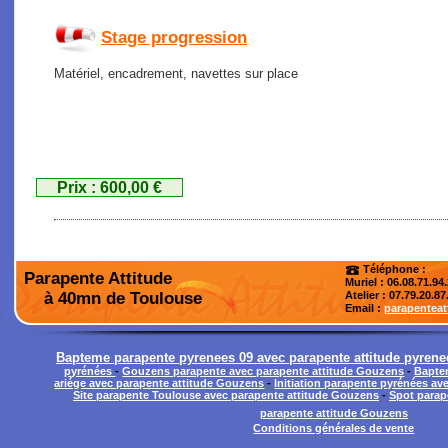
Stage progression
Matériel, encadrement, navettes sur place
Prix : 600,00 €
Téléphone :
Parapente Attitude
Muriel : 06.08.71.94
à 40mn de Toulouse
Atelier
: 07.79.20.87
Email :
parapentea
Bapteme parapente pyrenees 09 avec parapente attitude pyrene
pyrénées
-
Gouzens parapente avec parapente attitude Gouzens
-
Baptem
ariége avec parapente attitude Gouzens
-
Initiation parapente pyrénées a
Site parapente Toulouse avec parapente attitude Gouzens
-
Spot parap
parapente attitude Gouzens
Conditions générales de vente