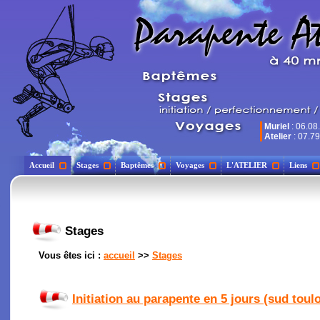
Muriel
: 06.08
Atelier
: 07.79
Accueil
Stages
Baptêmes
Voyages
L'ATELIER
Liens
Stages
Vous êtes ici :
accueil
>>
Stages
Initiation au parapente en 5 jours (sud toul