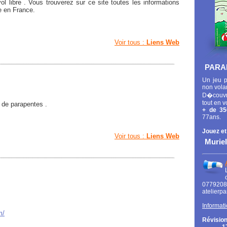
ol libre . Vous trouverez sur ce site toutes les informations
re en France.
Voir tous :
Liens Web
PARA
Un jeu p
non vola
D�couvr
tout en v
 de parapentes .
+ de 35
77ans.
Jouez et
Voir tous :
Liens Web
Muriel
0779
atelierp
Informati
m/
Révision