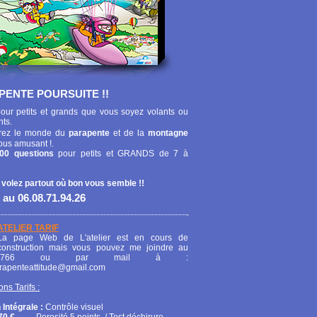
PENTE POURSUITE !!
our petits et grands que vous soyez volants ou
nts.
ez le monde du
parapente
et de la
montagne
ous amusant !.
00 questions
pour petits et GRANDS de 7 à
 volez partout où bon vous semble !!
 au 06.08.71.94.26
ATELIER TARIF
La page Web de L'atelier est en cours de
construction mais vous pouvez me joindre au
208766 ou par mail à :
arapenteattitude@gmail.com
ons Tarifs :
 Intégrale :
Contrôle visuel