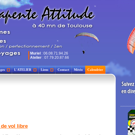
Muriel
: 06.08.71.94.26
Atelier
: 07.79.20.87.66
ges
L'ATELIER
Liens
Contact
Météo
Calendrier
de vol libre