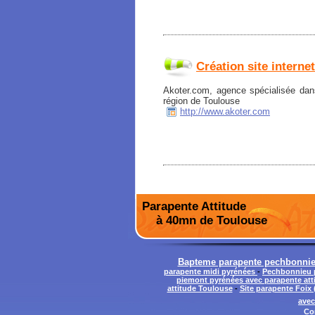
Création site interne
Akoter.com, agence spécialisée dans
région de Toulouse
http://www.akoter.com
Parapente Attitude
à 40mn de Toulouse
Bapteme parapente pechbonnieu
parapente midi pyrénées
-
Pechbonnieu p
piemont pyrénées avec parapente att
attitude Toulouse
-
Site parapente Foix 
avec
Co