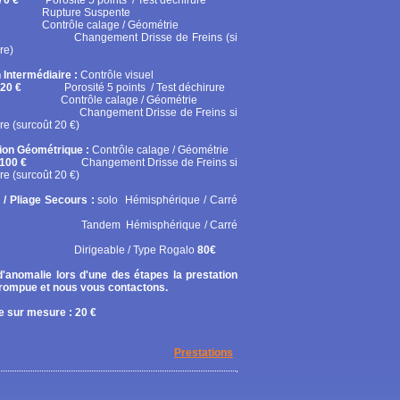
70 €
Porosité 5 points / Test déchirure
ure Suspente
ôle calage / Géométrie
gement Drisse de Freins (si
re)
 Intermédiaire :
Contrôle visuel
20 €
Porosité 5 points / Test déchirure
rôle calage / Géométrie
gement Drisse de Freins si
re (surcoût 20 €)
tion Géométrique :
Contrôle calage / Géométrie
100 €
Changement Drisse de Freins si
re (surcoût 20 €)
 / Pliage Secours :
solo
Hémisphérique / Carré
em Hémisphérique / Carré
geable / Type Rogalo
80€
'anomalie lors d'une des étapes la prestation
rrompue et nous vous contactons.
 sur mesure : 20 €
Prestations