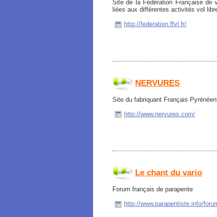
Site de la Fédération Française de v
liées aux différentes activités vol lib
http://federation.ffvl.fr/
NERVURES
Site du fabriquant Français Pyrénéen
http://www.nervures.com/
Le chant du vario
Forum français de parapente
http://www.parapentiste.info/foru