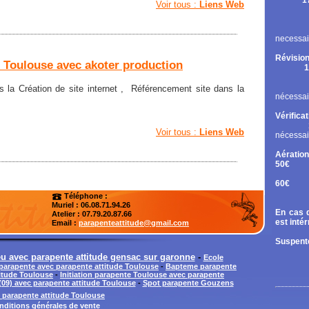
1
Voir tous :
Liens Web
Rupt
Contr
Chan
necessai
Révision
t Toulouse avec akoter production
1
Cont
Chan
 la Création de site internet , Référencement site dans la
nécessai
Vérifica
Voir tous :
Liens Web
nécessai
Aération
50€
Tand
60€
Diri
Téléphone :
Muriel : 06.08.71.94.26
En cas d
Atelier
: 07.79.20.87.66
est inté
Email :
parapenteattitude@gmail.com
Suspente
 avec parapente attitude gensac sur garonne
-
Ecole
arapente avec parapente attitude Toulouse
-
Bapteme parapente
itude Toulouse
-
Initiation parapente Toulouse avec parapente
(09) avec parapente attitude Toulouse
-
Spot parapente Gouzens
 parapente attitude Toulouse
nditions générales de vente