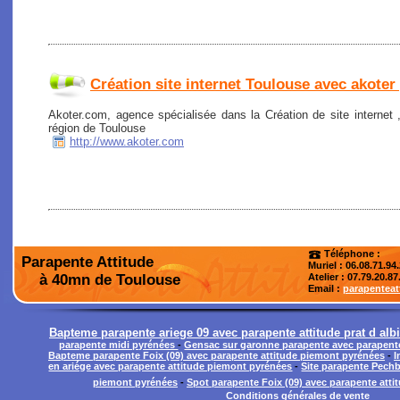
Création site internet Toulouse avec akoter
Akoter.com, agence spécialisée dans la Création de site internet
région de Toulouse
http://www.akoter.com
Téléphone :
Parapente Attitude
Muriel : 06.08.71.94
à 40mn de Toulouse
Atelier
: 07.79.20.87
Email :
parapentea
Bapteme parapente ariege 09 avec parapente attitude prat d albi
parapente midi pyrénées
-
Gensac sur garonne parapente avec parapent
Bapteme parapente Foix (09) avec parapente attitude piemont pyrénées
-
I
en ariége avec parapente attitude piemont pyrénées
-
Site parapente Pechb
piemont pyrénées
-
Spot parapente Foix (09) avec parapente att
Conditions générales de vente