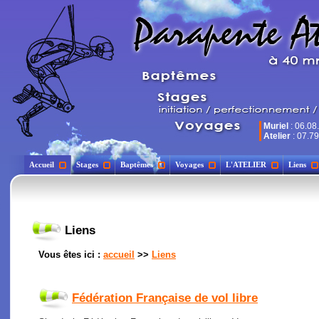
Muriel
: 06.08
Atelier
: 07.79
Accueil
Stages
Baptêmes
Voyages
L'ATELIER
Liens
Liens
Vous êtes ici :
accueil
>>
Liens
Fédération Française de vol libre