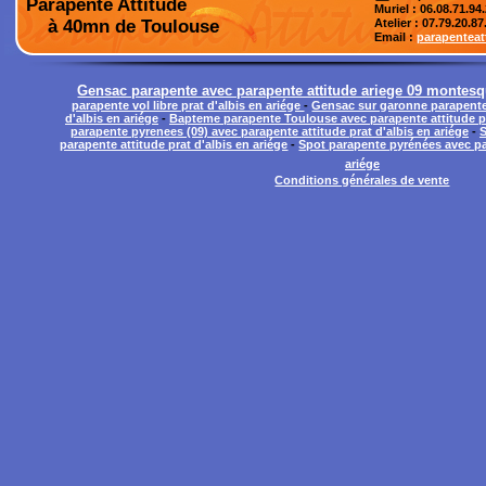
Parapente Attitude
Muriel : 06.08.71.94
à 40mn de Toulouse
Atelier
: 07.79.20.87
Email :
parapentea
Gensac parapente avec parapente attitude ariege 09 montesq
parapente vol libre prat d'albis en ariége
-
Gensac sur garonne parapente 
d'albis en ariége
-
Bapteme parapente Toulouse avec parapente attitude pr
parapente pyrenees (09) avec parapente attitude prat d'albis en ariége
-
S
parapente attitude prat d'albis en ariége
-
Spot parapente pyrénées avec par
ariége
Conditions générales de vente