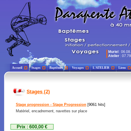
Muriel
: 06.08
Atelier
: 07.79
Accueil
Stages
Baptêmes
Voyages
L'ATELIER
Liens
Stages (2)
Stage progression - Stage Progression
[9061 hits]
Matériel, encadrement, navettes sur place
Prix : 600,00 €