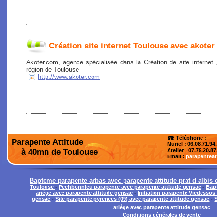
Création site internet Toulouse avec akoter
Akoter.com, agence spécialisée dans la Création de site internet
région de Toulouse
http://www.akoter.com
Téléphone :
Parapente Attitude
Muriel : 06.08.71.94
à 40mn de Toulouse
Atelier
: 07.79.20.87
Email :
parapentea
Bapteme parapente arbas avec parapente attitude prat d albis 
Toulouse
-
Pechbonnieu parapente avec parapente attitude gensac
-
Bapt
ariége avec parapente attitude gensac
-
Initiation parapente Vicdessos 
gensac
-
Site parapente pyrenees (09) avec parapente attitude gensac
-
S
ariége avec parapente attitude gensac
Conditions générales de vente