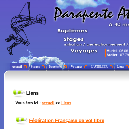
Muriel
: 06.08
Atelier
: 07.79
Accueil
Stages
Baptêmes
Voyages
L'ATELIER
Liens
Liens
Vous êtes ici :
accueil
>>
Liens
Fédération Française de vol libre