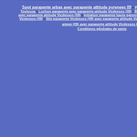
Spot parapente arbas avec parapente attitude pyrenees 09
-
P
Toulouse
-
Luchon parapente avec parapente attitude Vicdessos (09)
-
B
avec parapente attitude Vicdessos (09)
-
Initiation parapente haute garon
Vicdessos (09)
-
Site parapente Vicdessos (09) avec parapente attitude V
ariege (09) avec parapente attitude Vicdessos 
Conditions générales de vente