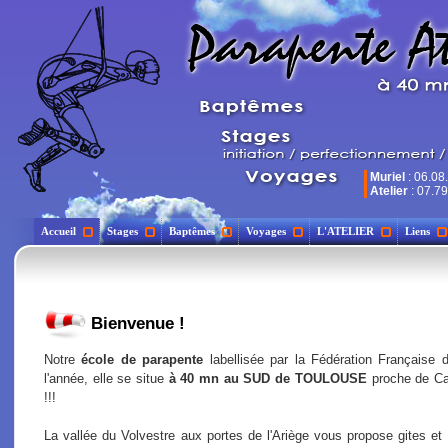
Muriel
: 06.08
Atelier
: 07.79
Accueil
Stages
Baptêmes
Voyages
L'ATELIER
Liens
Bienvenue !
Notre
école de parapente
labellisée par la Fédération Française d
l'année, elle se situe
à 40 mn au SUD de TOULOUSE
proche de C
!!!
La vallée du Volvestre aux portes de l'Ariège vous propose gites et 