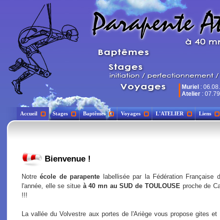
Muriel
: 06.08
Atelier
: 07.79
Accueil
Stages
Baptêmes
Voyages
L'ATELIER
Liens
Bienvenue !
Notre
école de parapente
labellisée par la Fédération Française d
l'année, elle se situe
à 40 mn au SUD de TOULOUSE
proche de C
!!!
La vallée du Volvestre aux portes de l'Ariège vous propose gites et 