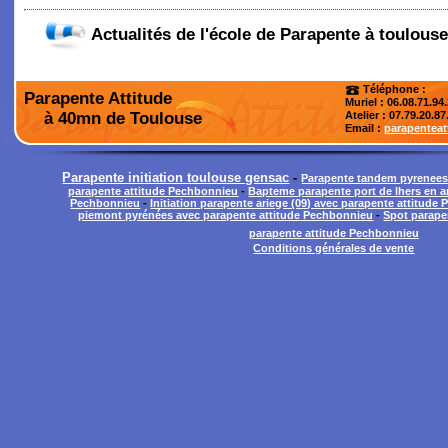
Actualités de l'école de Parapente à toulouse
Téléphone :
Parapente Attitude
Muriel : 06.08.71.94
à 40mn de Toulouse
Atelier
: 07.79.20.87
Email :
parapentea
Parapente initiation toulouse gensac
-
Parapente tandem pyrenees
parapente attitude Pechbonnieu
-
Bapteme parapente port de lhers en a
Pechbonnieu
-
Initiation parapente ariege (09) avec parapente attitude
piemont pyrénées avec parapente attitude Pechbonnieu
-
Spot parape
parapente attitude Pechbonnieu
Conditions générales de vente