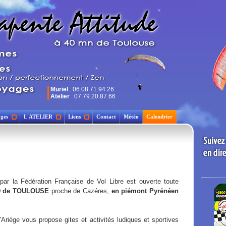
Muriel
: 06.08.71.94.26
Atelier
: 07.79.20.87.66
ges
L'ATELIER
Liens
Contact
Météo
Calendrier
 par la Fédération Française de Vol Libre est ouverte toute
D de TOULOUSE
proche de Cazéres,
en piémont Pyrénéen
'Ariège vous propose gites et activités ludiques et sportives