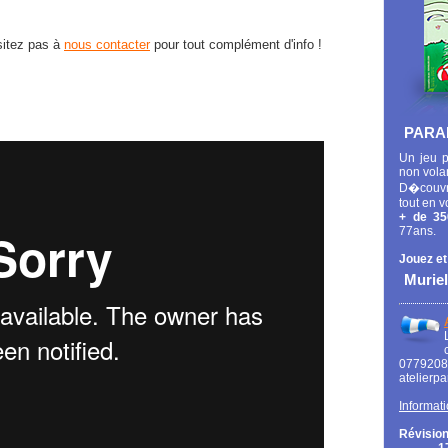
ésitez pas à
nous contacter
pour tout complément d'info !
PARA
Un jeu p
non vola
D�couvr
tout en v
+ de 35
77ans.
Jouez et
Muriel
0779
atelierp
Informati
Révision