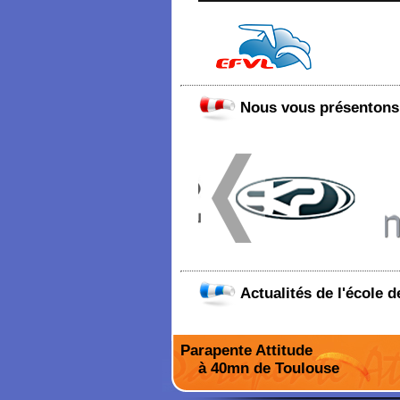
Nous vous présentons 
Actualités de l'école 
Parapente Attitude
à 40mn de Toulouse