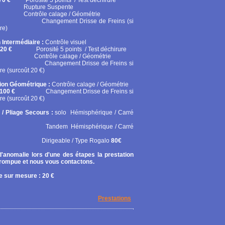
70 €
Porosité 5 points / Test déchirure
ure Suspente
ôle calage / Géométrie
gement Drisse de Freins (si
re)
 Intermédiaire :
Contrôle visuel
20 €
Porosité 5 points / Test déchirure
rôle calage / Géométrie
gement Drisse de Freins si
re (surcoût 20 €)
tion Géométrique :
Contrôle calage / Géométrie
100 €
Changement Drisse de Freins si
re (surcoût 20 €)
 / Pliage Secours :
solo
Hémisphérique / Carré
em Hémisphérique / Carré
geable / Type Rogalo
80€
'anomalie lors d'une des étapes la prestation
rrompue et nous vous contactons.
 sur mesure : 20 €
Prestations