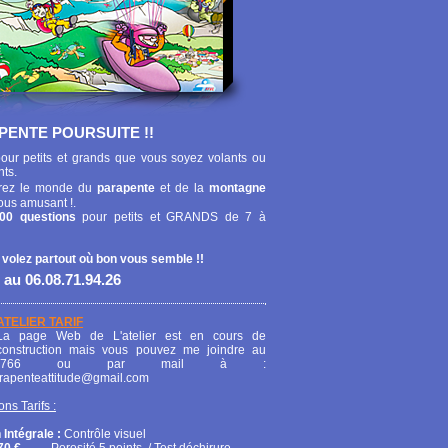
PENTE POURSUITE !!
our petits et grands que vous soyez volants ou
nts.
ez le monde du
parapente
et de la
montagne
ous amusant !.
00 questions
pour petits et GRANDS de 7 à
 volez partout où bon vous semble !!
 au 06.08.71.94.26
ATELIER TARIF
La page Web de L'atelier est en cours de
construction mais vous pouvez me joindre au
208766 ou par mail à :
arapenteattitude@gmail.com
ons Tarifs :
 Intégrale :
Contrôle visuel