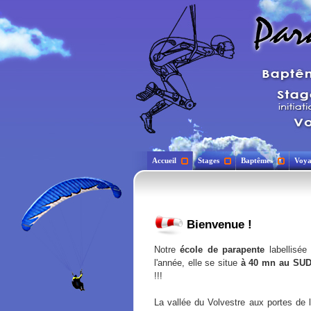
Accueil
Stages
Baptêmes
Voya
Bienvenue !
Notre
école de parapente
labellisée
l'année, elle se situe
à 40 mn au SU
!!!
La vallée du Volvestre aux portes de l