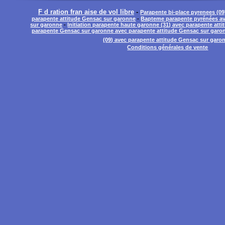
F d ration fran aise de vol libre
-
Parapente bi-place pyrenees (0
parapente attitude Gensac sur garonne
-
Bapteme parapente pyrénées av
sur garonne
-
Initiation parapente haute garonne (31) avec parapente att
parapente Gensac sur garonne avec parapente attitude Gensac sur garo
(09) avec parapente attitude Gensac sur garo
Conditions générales de vente