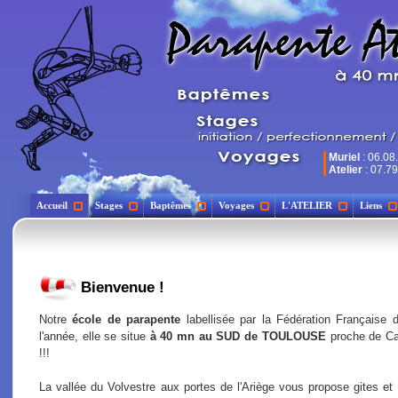
Muriel
: 06.08
Atelier
: 07.79
Accueil
Stages
Baptêmes
Voyages
L'ATELIER
Liens
Bienvenue !
Notre
école de parapente
labellisée par la Fédération Française d
l'année, elle se situe
à 40 mn au SUD de TOULOUSE
proche de C
!!!
La vallée du Volvestre aux portes de l'Ariège vous propose gites et 