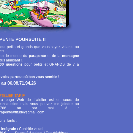
PENTE POURSUITE !!
our petits et grands que vous soyez volants ou
nts.
ez le monde du
parapente
et de la
montagne
ous amusant !.
00 questions
pour petits et GRANDS de 7 à
 volez partout où bon vous semble !!
 au 06.08.71.94.26
ATELIER TARIF
La page Web de L'atelier est en cours de
construction mais vous pouvez me joindre au
208766 ou par mail à :
arapenteattitude@gmail.com
ons Tarifs :
 Intégrale :
Contrôle visuel