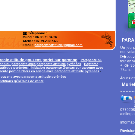
Téléphone :
Muriel : 06.08.71.94.26
PARA
Atelier
: 07.79.20.87.66
Email :
parapenteattitude@gmail.com
Un jeu p
non vola
D�couvr
ente attitude gouzens portet sur garonne
-
Parapente bi-
tout en v
nnieu parapente avec parapente attitude pyrénées
-
Bapteme
+ de 35
attitude pyrénées
-
Initiation parapente Gensac sur garonne avec
77ans.
pente port de l'hers en ariége avec parapente attitude pyrénées
-
ouzens avec parapente attitude pyrénées
Jouez et
nditions générales de vente
Muriel
0779
atelierp
Informati
Révision