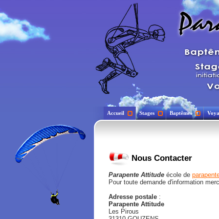
Accueil
Stages
Baptêmes
Voya
Nous Contacter
Parapente Attitude
école de
parapente
Pour toute demande d'information merci
Adresse postale
:
Parapente Attitude
Les Pirous
31310 GOUZENS