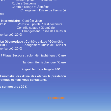
70 €
Porosité 5 points / Test déchirure
ure Suspente
ôle calage / Géométrie
gement Drisse de Freins (si
re)
 Intermédiaire :
Contrôle visuel
20 €
Porosité 5 points / Test déchirure
rôle calage / Géométrie
gement Drisse de Freins si
re (surcoût 20 €)
tion Géométrique :
Contrôle calage / Géométrie
100 €
Changement Drisse de Freins si
re (surcoût 20 €)
 / Pliage Secours :
solo
Hémisphérique / Carré
em Hémisphérique / Carré
geable / Type Rogalo
80€
'anomalie lors d'une des étapes la prestation
rrompue et nous vous contactons.
 sur mesure : 20 €
Prestations