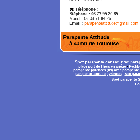
Téléphone
:
Stéphane : 06.73.95.20.85
Muriel : 06.08.71.94.26
Email
:
parapenteattitude@gmail.com
Parapente Attitude
à 40mn de Toulouse
Spot parapente gensac avec parap
place port de l'hers en ariége
-
Pechbo
parapente pyrenees (09) avec parapente 
parapente attitude pyrénées
-
Site para
Spot parapente G
Co