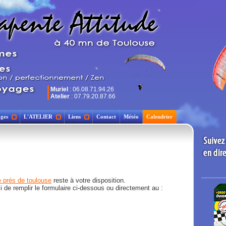
Muriel
: 06.08.71.94.26
Atelier
: 07.79.20.87.66
ges
L'ATELIER
Liens
Contact
Météo
Calendrier
 prés de toulouse
reste à votre disposition.
 de remplir le formulaire ci-dessous ou directement au :