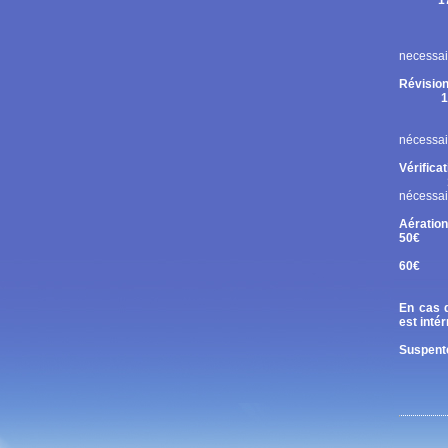
1
Rupt
Contr
Chan
necessai
Révision
1
Cont
Chan
nécessai
Vérifica
nécessai
Aération
50€
Tand
60€
Diri
En cas d
est inté
Suspente