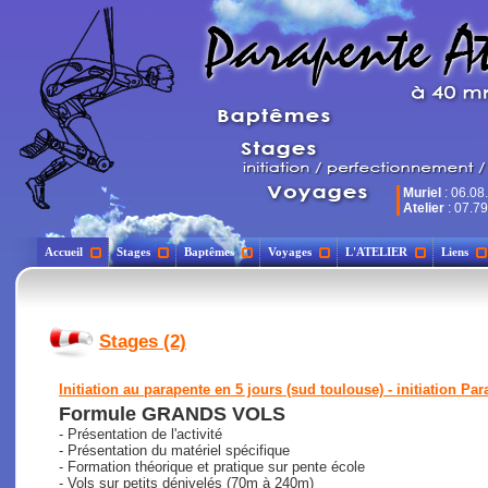
Muriel
: 06.08
Atelier
: 07.79
Accueil
Stages
Baptêmes
Voyages
L'ATELIER
Liens
Stages (2)
Initiation au parapente en 5 jours (sud toulouse) - initiation Par
Formule GRANDS VOLS
- Présentation de l'activité
- Présentation du matériel spécifique
- Formation théorique et pratique sur pente école
- Vols sur petits dénivelés (70m à 240m)