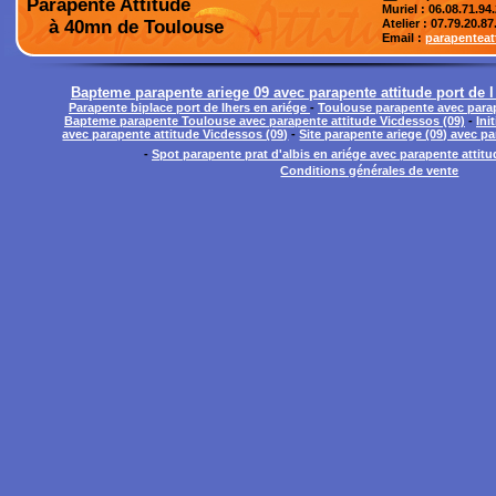
Parapente Attitude
Muriel : 06.08.71.94
à 40mn de Toulouse
Atelier
: 07.79.20.87
Email :
parapentea
Bapteme parapente ariege 09 avec parapente attitude port de l
Parapente biplace port de lhers en ariége
-
Toulouse parapente avec parap
Bapteme parapente Toulouse avec parapente attitude Vicdessos (09)
-
Ini
avec parapente attitude Vicdessos (09)
-
Site parapente ariege (09) avec p
-
Spot parapente prat d'albis en ariége avec parapente attit
Conditions générales de vente