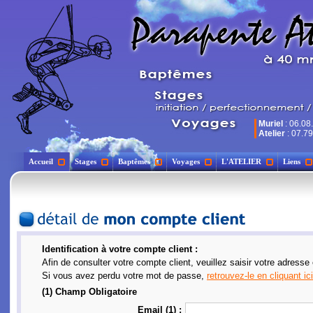
Muriel
: 06.08
Atelier
: 07.79
Accueil
Stages
Baptêmes
Voyages
L'ATELIER
Liens
Identification à votre compte client :
Afin de consulter votre compte client, veuillez saisir votre adresse
Si vous avez perdu votre mot de passe,
retrouvez-le en cliquant ici
(1) Champ Obligatoire
Email (1) :