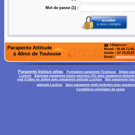
Mot de passe (1) :
Téléphone :
Parapente Attitude
Muriel : 06.08.71.94
à 40mn de Toulouse
Atelier
: 07.79.20.87
Email :
parapentea
Parapente biplace arbas
-
Formation parapente Toulouse
-
Arbas par
Luchon
-
Bapteme parapente haute garonne (31) avec parapente attitud
prat d'albis en ariége avec parapente attitude Luchon
-
Site parapente hau
attitude Luchon
-
Spot parapente midi pyrénées avec parapen
Conditions générales de vente