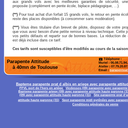
aux grands vols avec les meilleures garanties de sécurité, une
proposée (complément en pente école, biplace pédagogique, ...).
(**)
Pour tout achat d'un forfait 15 grands vols, le retour en pente école
reste des places disponibles (à consommer sans modération).
(***)
Vous êtes titulaire d'un brevet de pilote, disposez de votre pro
que vous avez besoin d'une petite remise à niveau technique. Cette j
vos petits défauts et repartir sur de bonnes bases. La réduction de
est déjà incluse dans ce tarif.
Ces tarifs sont susceptibles d'être modifiés au cours de la saison
Téléphone :
Parapente Attitude
Muriel : 06.08.71.94
à 40mn de Toulouse
Atelier
: 07.79.20.87
Email :
parapentea
Bapteme parapente prat d albis en ariege avec parapente attitu
FFVL port de l'hers en ariége
-
Vicdessos (09) parapente avec parapente 
Bapteme parapente ariege (09) avec parapente attitude haute garonne (3
(09) avec parapente attitude haute garonne (31)
-
Site parapente prat d'
attitude haute garonne (31)
-
Spot parapente midi pyrénées avec parapent
Conditions générales de vente