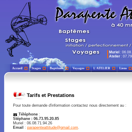
Muriel
: 06.08
Atelier
: 07.79
Accueil
Stages
Baptêmes
Voyages
L'ATELIER
Liens
Tarifs et Prestations
Pour toute demande d'information contactez nous directement au :
Téléphone
:
Stéphane : 06.73.95.20.85
Muriel : 06.08.71.94.26
Email
:
parapenteattitude@gmail.com
.