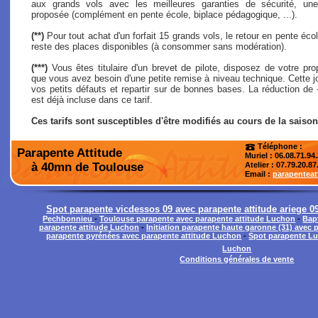
aux grands vols avec les meilleures garanties de sécurité, une
proposée (complément en pente école, biplace pédagogique, ...).
(**)
Pour tout achat d'un forfait 15 grands vols, le retour en pente école
reste des places disponibles (à consommer sans modération).
(***)
Vous êtes titulaire d'un brevet de pilote, disposez de votre pro
que vous avez besoin d'une petite remise à niveau technique. Cette j
vos petits défauts et repartir sur de bonnes bases. La réduction de
est déjà incluse dans ce tarif.
Ces tarifs sont susceptibles d'être modifiés au cours de la saison
Téléphone :
Parapente Attitude
Muriel : 06.08.71.94
à 40mn de Toulouse
Atelier
: 07.79.20.87
Email :
parapentea
Spot parapente vicdessos 09 avec parapente attitude ariege 0
Pechbonnieu
-
Toulouse parapente avec parapente attitude Luchon
-
Bap
parapente attitude Luchon
-
Initiation parapente haute garonne (31) avec
parapente pyrénées avec parapente attitude Luchon
-
Spot parapente Lu
Luchon
Conditions générales de vente