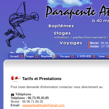
Muriel
: 06.08
Atelier
: 07.79
Accueil
Stages
Baptêmes
Voyages
L'ATELIER
Liens
Tarifs et Prestations
Pour toute demande d'information contactez nous directement au :
Téléphone
:
Stéphane : 06.73.95.20.85
Muriel : 06.08.71.94.26
Email
:
parapenteattitude@gmail.com
.