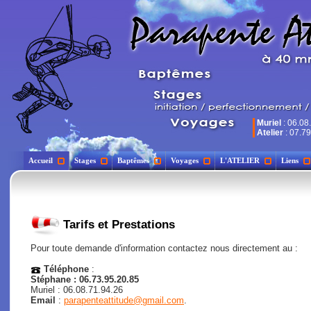
Muriel
: 06.08
Atelier
: 07.79
Accueil
Stages
Baptêmes
Voyages
L'ATELIER
Liens
Tarifs et Prestations
Pour toute demande d'information contactez nous directement au :
Téléphone
:
Stéphane : 06.73.95.20.85
Muriel : 06.08.71.94.26
Email
:
parapenteattitude@gmail.com
.