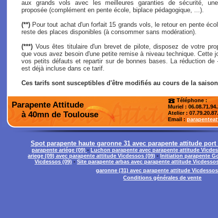
aux grands vols avec les meilleures garanties de sécurité, une
proposée (complément en pente école, biplace pédagogique, ...).
(**)
Pour tout achat d'un forfait 15 grands vols, le retour en pente école
reste des places disponibles (à consommer sans modération).
(***)
Vous êtes titulaire d'un brevet de pilote, disposez de votre pro
que vous avez besoin d'une petite remise à niveau technique. Cette j
vos petits défauts et repartir sur de bonnes bases. La réduction de
est déjà incluse dans ce tarif.
Ces tarifs sont susceptibles d'être modifiés au cours de la saison
Téléphone :
Parapente Attitude
Muriel : 06.08.71.94
à 40mn de Toulouse
Atelier
: 07.79.20.87
Email :
parapentea
Spot parapente haute garonne 31 avec parapente attitude port 
parapente ariége (09)
-
Luchon parapente avec parapente attitude Vicdes
ariege (09) avec parapente attitude Vicdessos (09)
-
Initiation parapente 
Vicdessos (09)
-
Site parapente arbas avec parapente attitude Vicdessos
garonne (31) avec parapente attitude Vicdessos
Conditions générales de vente