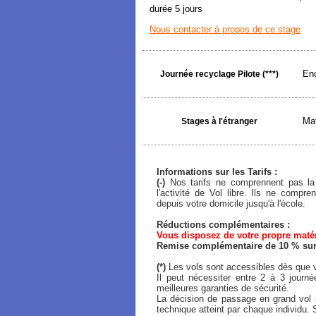
durée 5 jours
Nous contacter à propos de ce stage
Enc
Journée recyclage Pilote (***)
Mat
Stages à l'étranger
Informations sur les Tarifs :
(-)
Nos tarifs ne comprennent pas la 
l'activité de Vol libre. Ils ne comp
depuis votre domicile jusqu'à l'école.
Réductions complémentaires :
Vous disposez de votre propre matéri
Remise complémentaire de 10 % sur l
(*)
Les vols sont accessibles dès que v
Il peut nécessiter entre 2 à 3 journ
meilleures garanties de sécurité.
La décision de passage en grand vol s
technique atteint par chaque individu. 