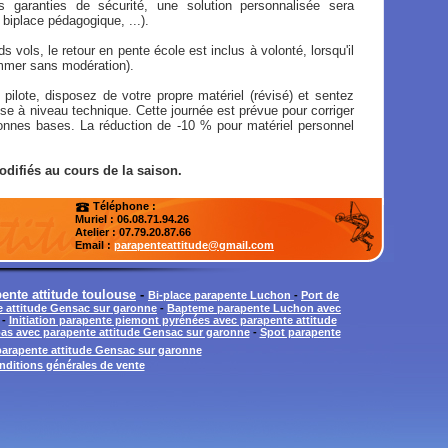
 garanties de sécurité, une solution personnalisée sera
biplace pédagogique, ...).
s vols, le retour en pente école est inclus à volonté, lorsqu'il
mmer sans modération).
 pilote, disposez de votre propre matériel (révisé) et sentez
se à niveau technique. Cette journée est prévue pour corriger
 bonnes bases. La réduction de -10 % pour matériel personnel
odifiés au cours de la saison.
Téléphone :
Muriel : 06.08.71.94.26
Atelier
: 07.79.20.87.66
Email :
parapenteattitude@gmail.com
ente attitude toulouse
-
Bi-place parapente Luchon
-
Port de
e attitude Gensac sur garonne
-
Bapteme parapente Luchon avec
-
Initiation parapente piemont pyrénées avec parapente attitude
bas avec parapente attitude Gensac sur garonne
-
Spot parapente
arapente attitude Gensac sur garonne
nditions générales de vente