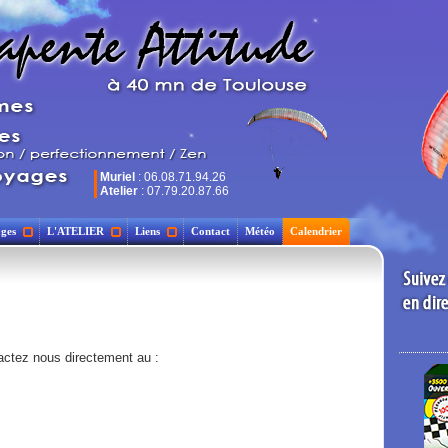
Muriel
: 06.08.71.94.26
Atelier
: 07.79.20.87.66
ges
L'ATELIER
Liens
Contact
Météo
Calendrier
actez nous directement au :