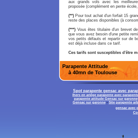
aux grands vols avec les meilleures
proposée (complément en pente école, 
(**)
Pour tout achat d'un forfait 15 grand
reste des places disponibles (à conso
(***)
Vous êtes titulaire d'un brevet de
que vous avez besoin d'une petite remi
vos petits défauts et repartir sur de
est déjà incluse dans ce tarif.
Ces tarifs sont susceptibles d'être m
Parapente Attitude
à 40mn de Toulouse
Spot parapente gensac avec parap
lhers en ariége parapente avec parapent
parapente attitude Gensac sur garonne
Gensac sur garonne
-
Site parapente ar
gensac avec p
Co