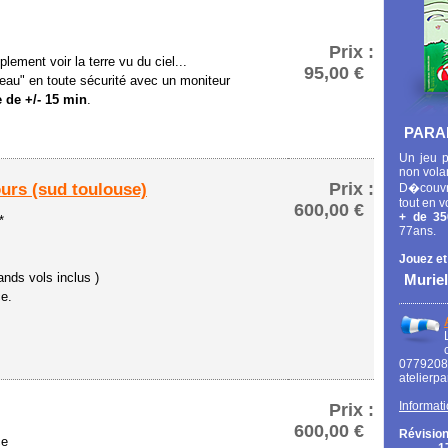
Prix :
lement voir la terre vu du ciel...
95,00 €
eau" en toute sécurité avec un moniteur
 de +/- 15 min
.
PARA
Un jeu p
non vola
Prix :
ours (sud toulouse)
D�couvr
tout en v
600,00 €
+ de 35
*
77ans.
Jouez et
ands vols inclus )
Muriel
ce.
0779
atelierp
Informati
Prix :
600,00 €
Révision
ce