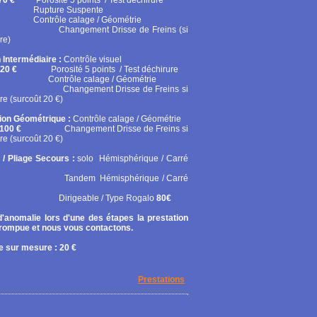
70 €
Porosité 5 points / Test déchirure
ure Suspente
ôle calage / Géométrie
gement Drisse de Freins (si
re)
 Intermédiaire :
Contrôle visuel
20 €
Porosité 5 points / Test déchirure
rôle calage / Géométrie
gement Drisse de Freins si
re (surcoût 20 €)
tion Géométrique :
Contrôle calage / Géométrie
100 €
Changement Drisse de Freins si
re (surcoût 20 €)
 / Pliage Secours :
solo
Hémisphérique / Carré
em Hémisphérique / Carré
geable / Type Rogalo
80€
'anomalie lors d'une des étapes la prestation
rrompue et nous vous contactons.
 sur mesure : 20 €
Prestations