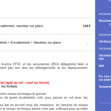
1
Rupt
Contr
Chan
necessai
Révision
1
adrement, navettes sur place
110 €
Cont
Chan
nécessai
Vérifica
ériel + Encadrement + Navettes sur place
....
nécessai
Aération
50€
Tand
licence FFVL et les assurances (RCA obligatoire) liées à
60€
rennent pas non plus les hébergements et les déplacements
Diri
En cas d
est inté
el (apte au vol : neuf ou révisé)
es forfaits
Suspente
otre niveau technique le permet.
ées de pente école/petits vols pour passer en vol avec les
e fait en accord avec les moniteurs, en fonction du niveau
Si le niveau technique atteint n'est pas suffisant pour accéder