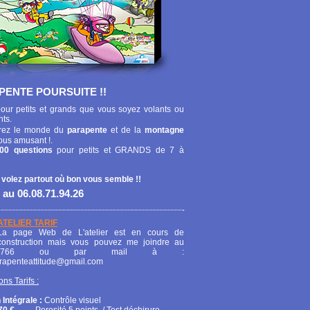
PENTE POURSUITE !!
our petits et grands que vous soyez volants ou
nts.
ez le monde du
parapente
et de la
montagne
ous amusant !.
00 questions
pour petits et GRANDS de 7 à
 volez partout où bon vous semble !!
 au 06.08.71.94.26
ATELIER TARIF
La page Web de L'atelier est en cours de
construction mais vous pouvez me joindre au
208766 ou par mail à :
arapenteattitude@gmail.com
ons Tarifs :
 Intégrale :
Contrôle visuel