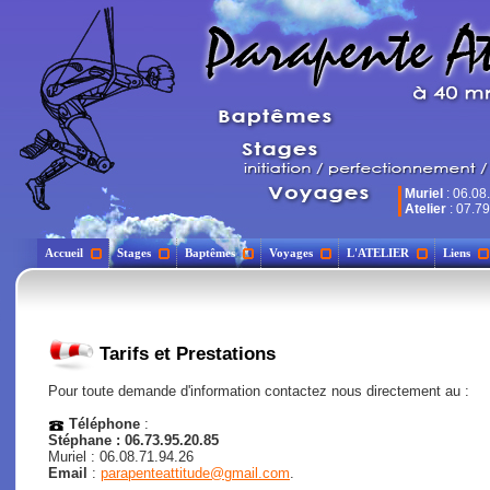
Muriel
: 06.08
Atelier
: 07.79
Accueil
Stages
Baptêmes
Voyages
L'ATELIER
Liens
Tarifs et Prestations
Pour toute demande d'information contactez nous directement au :
Téléphone
:
Stéphane : 06.73.95.20.85
Muriel : 06.08.71.94.26
Email
:
parapenteattitude@gmail.com
.