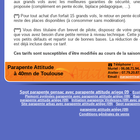
aux grands vols avec les meilleures garanties de sécurité, une
proposée (complément en pente école, biplace pédagogique, ...).
(**)
Pour tout achat d'un forfait 15 grands vols, le retour en pente école
reste des places disponibles (à consommer sans modération).
(***)
Vous êtes titulaire d'un brevet de pilote, disposez de votre pro
que vous avez besoin d'une petite remise à niveau technique. Cette j
vos petits défauts et repartir sur de bonnes bases. La réduction de
est déjà incluse dans ce tarif.
Ces tarifs sont susceptibles d'être modifiés au cours de la saison
Téléphone :
Parapente Attitude
Muriel : 06.08.71.94
à 40mn de Toulouse
Atelier
: 07.79.20.87
Email :
parapentea
Spot parapente gensac avec parapente attitude ariege 09
-
Ecol
Piemont pyrénées parapente avec parapente attitude ariége (09)
-
Bap
parapente attitude ariége (09)
-
Initiation parapente Vicdessos (09) avec p
Site parapente arbas avec parapente attitude ariége (09)
-
Spot parapente
parapente attitude ariége (09)
Conditions générales de vente