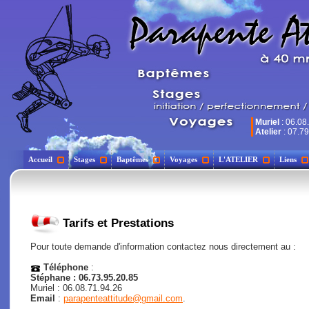
Muriel
: 06.08
Atelier
: 07.79
Accueil
Stages
Baptêmes
Voyages
L'ATELIER
Liens
Tarifs et Prestations
Pour toute demande d'information contactez nous directement au :
Téléphone
:
Stéphane : 06.73.95.20.85
Muriel : 06.08.71.94.26
Email
:
parapenteattitude@gmail.com
.