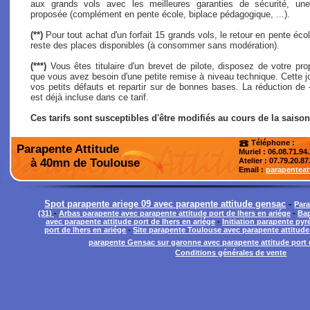
aux grands vols avec les meilleures garanties de sécurité, une
proposée (complément en pente école, biplace pédagogique, ...).
(**)
Pour tout achat d'un forfait 15 grands vols, le retour en pente école
reste des places disponibles (à consommer sans modération).
(***)
Vous êtes titulaire d'un brevet de pilote, disposez de votre pro
que vous avez besoin d'une petite remise à niveau technique. Cette j
vos petits défauts et repartir sur de bonnes bases. La réduction de
est déjà incluse dans ce tarif.
Ces tarifs sont susceptibles d'être modifiés au cours de la saison
Téléphone :
Parapente Attitude
Muriel : 06.08.71.94
à 40mn de Toulouse
Atelier
: 07.79.20.87
Email :
parapentea
Spot parapente ariege 09 avec parapente attitude gensac
-
Para
(31)
-
Arbas parapente avec parapente attitude port de lhers en ariége
-
Bap
avec parapente attitude port de lhers en ariége
-
Initiation parapente py
port de lhers en ariége
-
Site parapente Toulouse avec parapente attitude 
parapente Gensac sur garonne avec parapente attitude port d
Conditions générales de vente