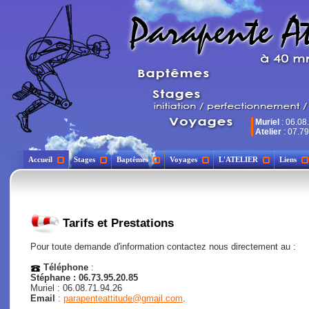
Muriel
: 06.08
Atelier
: 07.79
Accueil
Stages
Baptêmes
Voyages
L'ATELIER
Liens
Tarifs et Prestations
Pour toute demande d'information contactez nous directement au :
Téléphone
:
Stéphane : 06.73.95.20.85
Muriel : 06.08.71.94.26
Email
:
parapenteattitude@gmail.com
.