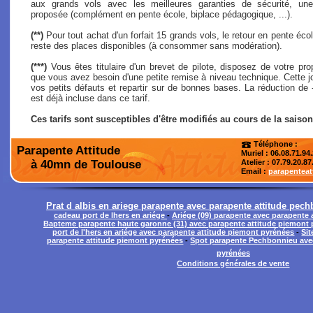
aux grands vols avec les meilleures garanties de sécurité, une
proposée (complément en pente école, biplace pédagogique, ...).
(**)
Pour tout achat d'un forfait 15 grands vols, le retour en pente école
reste des places disponibles (à consommer sans modération).
(***)
Vous êtes titulaire d'un brevet de pilote, disposez de votre pro
que vous avez besoin d'une petite remise à niveau technique. Cette j
vos petits défauts et repartir sur de bonnes bases. La réduction de
est déjà incluse dans ce tarif.
Ces tarifs sont susceptibles d'être modifiés au cours de la saison
Téléphone :
Parapente Attitude
Muriel : 06.08.71.94
à 40mn de Toulouse
Atelier
: 07.79.20.87
Email :
parapentea
Prat d albis en ariege parapente avec parapente attitude pec
cadeau port de lhers en ariége
-
Ariége (09) parapente avec parapente 
Bapteme parapente haute garonne (31) avec parapente attitude piemont
port de l'hers en ariége avec parapente attitude piemont pyrénées
-
Sit
parapente attitude piemont pyrénées
-
Spot parapente Pechbonnieu avec
pyrénées
Conditions générales de vente