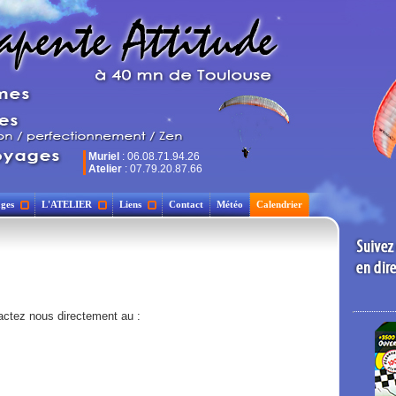
Muriel
: 06.08.71.94.26
Atelier
: 07.79.20.87.66
ges
L'ATELIER
Liens
Contact
Météo
Calendrier
actez nous directement au :