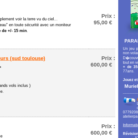
Prix :
lement voir la terre vu du ciel...
95,00 €
eau" en toute sécurité avec un moniteur
 de +/- 15 min
.
PARA
Un jeu p
non vola
Prix :
ours (sud toulouse)
D�couvr
tout en v
600,00 €
+ de 35
*
77ans.
Jouez et
ands vols inclus )
Muriel
ce.
0779
atelierp
Informati
Prix :
600,00 €
Révision
ce