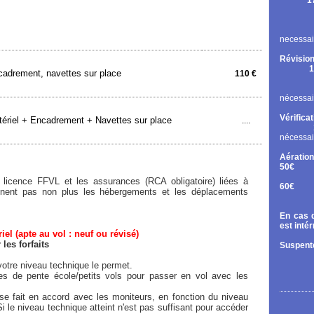
1
Rupt
Contr
Chan
necessai
Révision
1
adrement, navettes sur place
110 €
Cont
Chan
nécessai
Vérifica
ériel + Encadrement + Navettes sur place
....
nécessai
Aération
50€
Tand
licence FFVL et les assurances (RCA obligatoire) liées à
60€
rennent pas non plus les hébergements et les déplacements
Diri
En cas d
est inté
el (apte au vol : neuf ou révisé)
es forfaits
Suspente
otre niveau technique le permet.
ées de pente école/petits vols pour passer en vol avec les
e fait en accord avec les moniteurs, en fonction du niveau
Si le niveau technique atteint n'est pas suffisant pour accéder