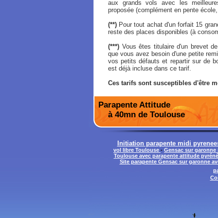
aux grands vols avec les meilleures
proposée (complément en pente école, 
(**)
Pour tout achat d'un forfait 15 grand
reste des places disponibles (à conso
(***)
Vous êtes titulaire d'un brevet de
que vous avez besoin d'une petite remi
vos petits défauts et repartir sur de
est déjà incluse dans ce tarif.
Ces tarifs sont susceptibles d'être m
Parapente Attitude
à 40mn de Toulouse
Initiation parapente midi pyrene
vol libre Toulouse
-
Gensac sur garonne 
Toulouse avec parapente attitude pyrén
Site parapente Gensac sur garonne av
p
Co