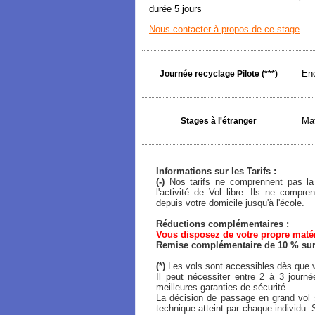
durée 5 jours
Nous contacter à propos de ce stage
Enc
Journée recyclage Pilote (***)
Mat
Stages à l'étranger
Informations sur les Tarifs :
(-)
Nos tarifs ne comprennent pas la 
l'activité de Vol libre. Ils ne comp
depuis votre domicile jusqu'à l'école.
Réductions complémentaires :
Vous disposez de votre propre matéri
Remise complémentaire de 10 % sur l
(*)
Les vols sont accessibles dès que v
Il peut nécessiter entre 2 à 3 journ
meilleures garanties de sécurité.
La décision de passage en grand vol s
technique atteint par chaque individu. 