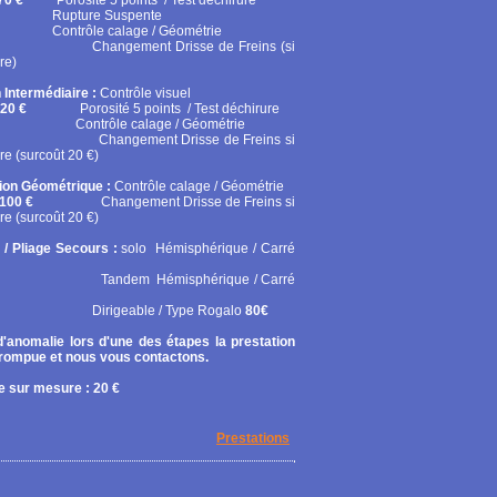
70 €
Porosité 5 points / Test déchirure
ure Suspente
ôle calage / Géométrie
gement Drisse de Freins (si
re)
 Intermédiaire :
Contrôle visuel
20 €
Porosité 5 points / Test déchirure
rôle calage / Géométrie
gement Drisse de Freins si
re (surcoût 20 €)
tion Géométrique :
Contrôle calage / Géométrie
100 €
Changement Drisse de Freins si
re (surcoût 20 €)
 / Pliage Secours :
solo
Hémisphérique / Carré
em Hémisphérique / Carré
geable / Type Rogalo
80€
'anomalie lors d'une des étapes la prestation
rrompue et nous vous contactons.
 sur mesure : 20 €
Prestations