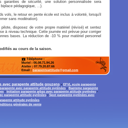
 garanties de sécurité, une solution personnalisée sera
biplace pédagogique, ...).
s vols, le retour en pente école est inclus à volonté, lorsqu'il
mmer sans modération).
 pilote, disposez de votre propre matériel (révisé) et sentez
se à niveau technique. Cette journée est prévue pour corriger
 bonnes bases. La réduction de -10 % pour matériel personnel
odifiés au cours de la saison.
Téléphone :
Muriel : 06.08.71.94.26
Atelier
: 07.79.20.87.66
Email :
parapenteattitude@gmail.com
es avec parapente attitude gouzens
-
EFVL ecole parapente
parapente avec parapente attitude pyrénées
-
Bapteme parapente
ées
-
Initiation parapente arbas avec parapente attitude pyrénées
-
ec parapente attitude pyrénées
-
Spot parapente pyrénées avec
arapente attitude pyrénées
nditions générales de vente