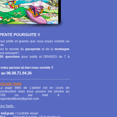
PENTE POURSUITE !!
our petits et grands que vous soyez volants ou
nts.
ez le monde du
parapente
et de la
montagne
ous amusant !.
00 questions
pour petits et GRANDS de 7 à
 volez partout où bon vous semble !!
 au 06.08.71.94.26
ATELIER TARIF
La page Web de L'atelier est en cours de
construction mais vous pouvez me joindre au
208766 ou par mail à :
arapenteattitude@gmail.com
ons Tarifs :
 Intégrale :
Contrôle visuel