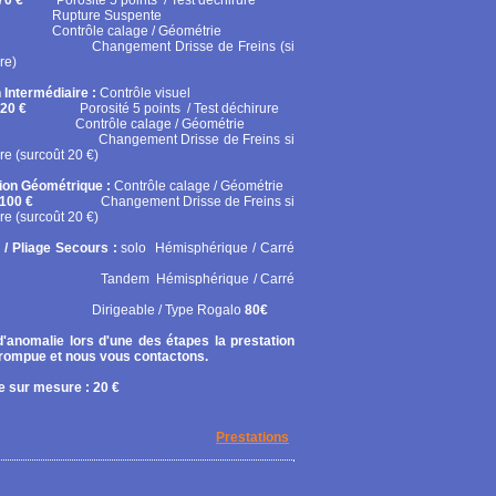
70 €
Porosité 5 points / Test déchirure
ure Suspente
ôle calage / Géométrie
gement Drisse de Freins (si
re)
 Intermédiaire :
Contrôle visuel
20 €
Porosité 5 points / Test déchirure
rôle calage / Géométrie
gement Drisse de Freins si
re (surcoût 20 €)
tion Géométrique :
Contrôle calage / Géométrie
100 €
Changement Drisse de Freins si
re (surcoût 20 €)
 / Pliage Secours :
solo
Hémisphérique / Carré
em Hémisphérique / Carré
geable / Type Rogalo
80€
'anomalie lors d'une des étapes la prestation
rrompue et nous vous contactons.
 sur mesure : 20 €
Prestations