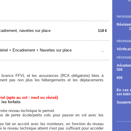
1
Rupt
Contr
Chan
necessai
Révision
1
adrement, navettes sur place
110 €
Cont
Chan
nécessai
Vérifica
ériel + Encadrement + Navettes sur place
....
nécessai
Aération
50€
Tand
licence FFVL et les assurances (RCA obligatoire) liées à
60€
rennent pas non plus les hébergements et les déplacements
Diri
En cas d
est inté
el (apte au vol : neuf ou révisé)
es forfaits
Suspente
otre niveau technique le permet.
ées de pente école/petits vols pour passer en vol avec les
e fait en accord avec les moniteurs, en fonction du niveau
Si le niveau technique atteint n'est pas suffisant pour accéder