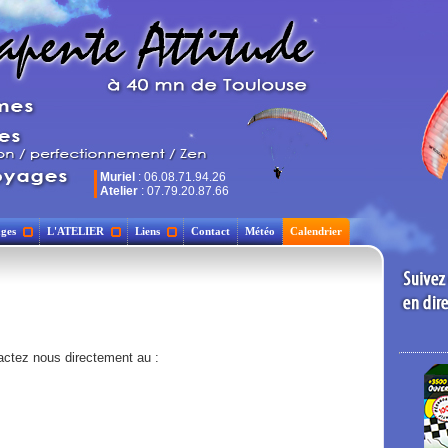
Muriel
: 06.08.71.94.26
Atelier
: 07.79.20.87.66
ges
L'ATELIER
Liens
Contact
Météo
Calendrier
actez nous directement au :