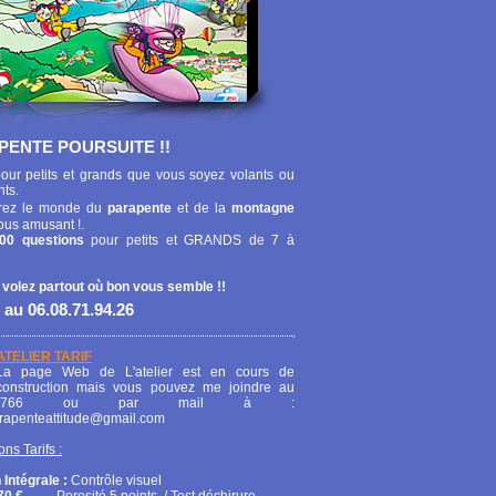
PENTE POURSUITE !!
our petits et grands que vous soyez volants ou
nts.
ez le monde du
parapente
et de la
montagne
ous amusant !.
00 questions
pour petits et GRANDS de 7 à
 volez partout où bon vous semble !!
 au 06.08.71.94.26
ATELIER TARIF
La page Web de L'atelier est en cours de
construction mais vous pouvez me joindre au
208766 ou par mail à :
arapenteattitude@gmail.com
ons Tarifs :
 Intégrale :
Contrôle visuel