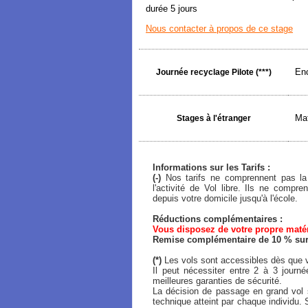
durée 5 jours
Nous contacter à propos de ce stage
Enc
Journée recyclage Pilote (***)
Mat
Stages à l'étranger
Informations sur les Tarifs :
(-)
Nos tarifs ne comprennent pas la 
l'activité de Vol libre. Ils ne comp
depuis votre domicile jusqu'à l'école.
Réductions complémentaires :
Vous disposez de votre propre matéri
Remise complémentaire de 10 % sur l
(*)
Les vols sont accessibles dès que v
Il peut nécessiter entre 2 à 3 journ
meilleures garanties de sécurité.
La décision de passage en grand vol s
technique atteint par chaque individu. 