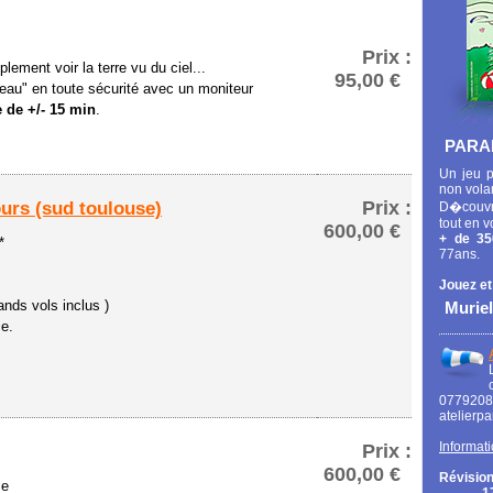
Prix :
lement voir la terre vu du ciel...
95,00 €
eau" en toute sécurité avec un moniteur
 de +/- 15 min
.
PARA
Un jeu p
non vola
Prix :
ours (sud toulouse)
D�couvr
tout en v
600,00 €
+ de 35
*
77ans.
Jouez et
ands vols inclus )
Muriel
ce.
0779
atelierp
Informati
Prix :
600,00 €
Révision
ce