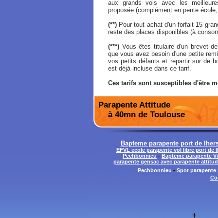
aux grands vols avec les meilleures
proposée (complément en pente école, 
(**)
Pour tout achat d'un forfait 15 grand
reste des places disponibles (à conso
(***)
Vous êtes titulaire d'un brevet de
que vous avez besoin d'une petite remi
vos petits défauts et repartir sur de
est déjà incluse dans ce tarif.
Ces tarifs sont susceptibles d'être m
Parapente Attitude
à 40mn de Toulouse
Bapteme parapente port de lhers
EFVL ecole parapente vol libre port de 
Pechbonnieu
-
Bapteme parapente Vi
parapente gensac avec parapente attitu
Pechbonnieu
-
Spot parapente 
Co