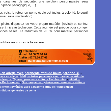
 garanties de sécurité, une solution personnalisée sera
biplace pédagogique, ...).
s vols, le retour en pente école est inclus à volonté, lorsqu'il
mmer sans modération).
 pilote, disposez de votre propre matériel (révisé) et sentez
se à niveau technique. Cette journée est prévue pour corriger
 bonnes bases. La réduction de -10 % pour matériel personnel
odifiés au cours de la saison.
Téléphone :
Muriel : 06.08.71.94.26
Atelier
: 07.79.20.87.66
Email :
parapenteattitude@gmail.com
 en ariege avec parapente attitude haute garonne 31
-
lhers en ariége
-
Midi pyrénées parapente avec parapente attitude
cdessos (09) avec parapente attitude Pechbonnieu
-
Initiation
de Pechbonnieu
-
Site parapente pyrénées avec parapente attitude
piemont pyrénées avec parapente attitude Pechbonnieu
nditions générales de vente