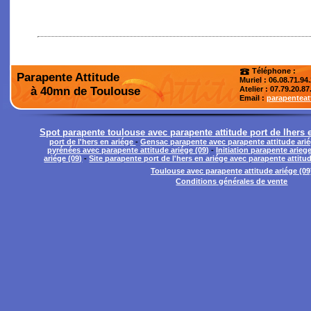
Téléphone :
Parapente Attitude
Muriel : 06.08.71.94
à 40mn de Toulouse
Atelier
: 07.79.20.87
Email :
parapentea
Spot parapente toulouse avec parapente attitude port de lhers 
port de l'hers en ariége
-
Gensac parapente avec parapente attitude arié
pyrénées avec parapente attitude ariége (09)
-
Initiation parapente arieg
ariége (09)
-
Site parapente port de l'hers en ariége avec parapente attitud
Toulouse avec parapente attitude ariége (09
Conditions générales de vente