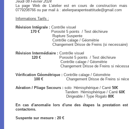
Jeudi 08 Février 2024
La page Web de L'atelier est en cours de construction mais
0779208766 ou par mail à : atelierparapenteattitude@gmail.com
Informations Tarifs :
Révision Intégrale :
Contrôle visuel
170 €
Porosité 5 points / Test déchirure
Rupture Suspente
Contrôle calage / Géométrie
Changement Drisse de Freins (si necessaire)
Révision Intermédiaire :
Contrôle visuel
120 €
Porosité 5 points / Test déchirure
Contrôle calage / Géométrie
Changement Drisse de Freins si nécessaire (s
Vérification Géométrique :
Contrôle calage / Géométrie
100 €
Changement Drisse de Freins si nécessair
Aération / Pliage Secours :
solo
Hémisphérique / Carré
50€
Tandem Hémisphérique / Carré
60€
Dirigeable / Type Rogalo
80€
En cas d'anomalie lors d'une des étapes la prestation es
contactons.
Suspente sur mesure : 20 €