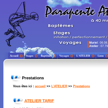
Muriel
: 06.08
Atelier
: 07.79
Accueil
Stages
Baptêmes
Voyages
L'ATELIER
Liens
Prestations
Vous êtes ici :
accueil
>>
L'ATELIER
>>
Prestations
ATELIER TARIF