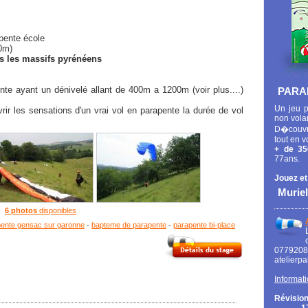
 pente école
40m)
ns les massifs pyrénéens
e ayant un dénivelé allant de 400m a 1200m (voir plus....)
PARA
Un jeu p
ir les sensations d'un vrai vol en parapente la durée de vol
non vola
D�couvr
tout en v
+ de 35
77ans.
Jouez et
Muriel
6 photos
disponibles
ente gensac sur garonne
-
bapteme de parapente
-
parapente bi-place
0779
atelierp
Informati
Révision