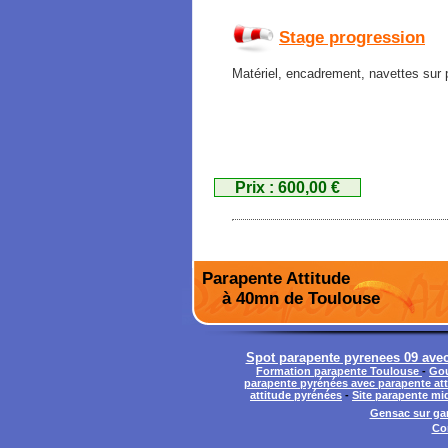
Stage progression
Matériel, encadrement, navettes sur 
Prix : 600,00 €
Parapente Attitude
à 40mn de Toulouse
Spot parapente pyrenees 09 avec 
Formation parapente Toulouse
-
Gou
parapente pyrénées avec parapente at
attitude pyrénées
-
Site parapente mi
Gensac sur gar
Co