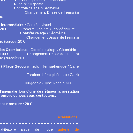
70 €
Porosité 5 points / Test déchirure
ure Suspente
ôle calage / Géométrie
gement Drisse de Freins (si
re)
 Intermédiaire :
Contrôle visuel
20 €
Porosité 5 points / Test déchirure
rôle calage / Géométrie
gement Drisse de Freins si
re (surcoût 20 €)
tion Géométrique :
Contrôle calage / Géométrie
100 €
Changement Drisse de Freins si
re (surcoût 20 €)
 / Pliage Secours :
solo
Hémisphérique / Carré
em Hémisphérique / Carré
geable / Type Rogalo
80€
'anomalie lors d'une des étapes la prestation
rrompue et nous vous contactons.
 sur mesure : 20 €
Prestations
al�atoire issue de notre
galerie de