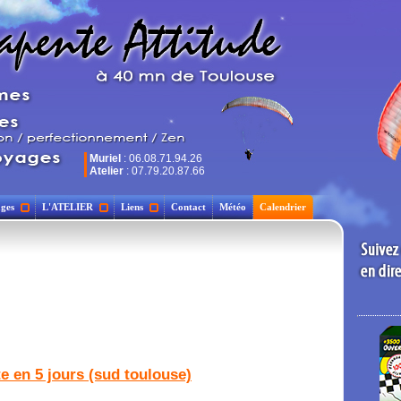
Muriel
: 06.08.71.94.26
Atelier
: 07.79.20.87.66
ges
L'ATELIER
Liens
Contact
Météo
Calendrier
te en 5 jours (sud toulouse)