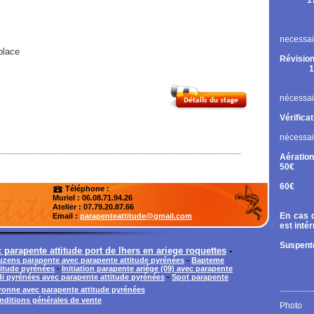
1
Rupt
Contr
Chan
necessai
place
Révision
1
Cont
Chan
nécessai
Vérifica
nécessai
Aération
50€
Tand
60€
Téléphone :
Diri
Muriel : 06.08.71.94.26
Atelier
: 07.79.20.87.66
En cas d
Email :
parapenteattitude@gmail.com
est inté
Suspente
parapente attitude port de lhers en ariege roquettes
-
zens parapente avec parapente attitude pyrénées
-
Bapteme
titude pyrénées
-
Initiation parapente ariége (09) avec parapente
di pyrénées avec parapente attitude pyrénées
-
Spot parapente
onne avec parapente attitude pyrénées
nditions générales de vente
Photo 