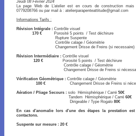
Jeudi 08 Février 2024
La page Web de L'atelier est en cours de construction mais
0779208766 ou par mail à : atelierparapenteattitude@gmail.com
Informations Tarifs :
Révision Intégrale :
Contrôle visuel
170 €
Porosité 5 points / Test déchirure
Rupture Suspente
Contrôle calage / Géométrie
Changement Drisse de Freins (si necessaire)
Révision Intermédiaire :
Contrôle visuel
120 €
Porosité 5 points / Test déchirure
Contrôle calage / Géométrie
Changement Drisse de Freins si nécessaire (s
Vérification Géométrique :
Contrôle calage / Géométrie
100 €
Changement Drisse de Freins si nécessair
Aération / Pliage Secours :
solo
Hémisphérique / Carré
50€
Tandem Hémisphérique / Carré
60€
Dirigeable / Type Rogalo
80€
En cas d'anomalie lors d'une des étapes la prestation es
contactons.
Suspente sur mesure : 20 €