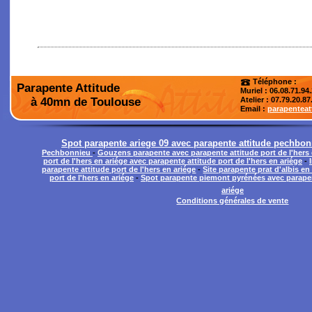
Téléphone :
Parapente Attitude
Muriel : 06.08.71.94
à 40mn de Toulouse
Atelier
: 07.79.20.87
Email :
parapentea
Spot parapente ariege 09 avec parapente attitude pechbo
Pechbonnieu
-
Gouzens parapente avec parapente attitude port de l'hers 
port de l'hers en ariége avec parapente attitude port de l'hers en ariége
-
parapente attitude port de l'hers en ariége
-
Site parapente prat d'albis en
port de l'hers en ariége
-
Spot parapente piemont pyrénées avec parapent
ariége
Conditions générales de vente