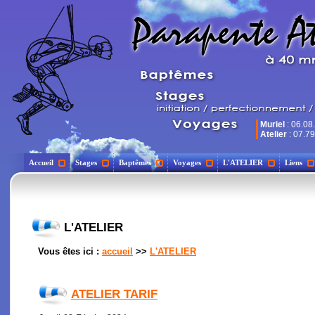
Muriel
: 06.08
Atelier
: 07.79
Accueil
Stages
Baptêmes
Voyages
L'ATELIER
Liens
L'ATELIER
Vous êtes ici :
accueil
>>
L'ATELIER
ATELIER TARIF