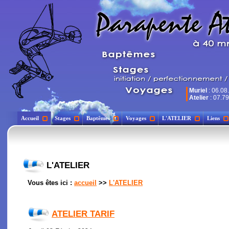
Muriel
: 06.08
Atelier
: 07.79
Accueil
Stages
Baptêmes
Voyages
L'ATELIER
Liens
L'ATELIER
Vous êtes ici :
accueil
>>
L'ATELIER
ATELIER TARIF