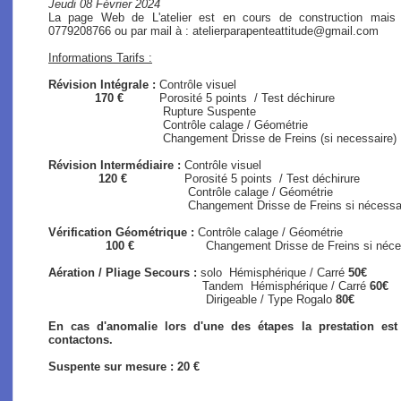
Jeudi 08 Février 2024
La page Web de L'atelier est en cours de construction mais
0779208766 ou par mail à : atelierparapenteattitude@gmail.com
Informations Tarifs :
Révision Intégrale :
Contrôle visuel
170 €
Porosité 5 points / Test déchirure
Rupture Suspente
Contrôle calage / Géométrie
Changement Drisse de Freins (si necessaire)
Révision Intermédiaire :
Contrôle visuel
120 €
Porosité 5 points / Test déchirure
Contrôle calage / Géométrie
Changement Drisse de Freins si nécessaire (s
Vérification Géométrique :
Contrôle calage / Géométrie
100 €
Changement Drisse de Freins si nécessair
Aération / Pliage Secours :
solo
Hémisphérique / Carré
50€
Tandem Hémisphérique / Carré
60€
Dirigeable / Type Rogalo
80€
En cas d'anomalie lors d'une des étapes la prestation es
contactons.
Suspente sur mesure : 20 €