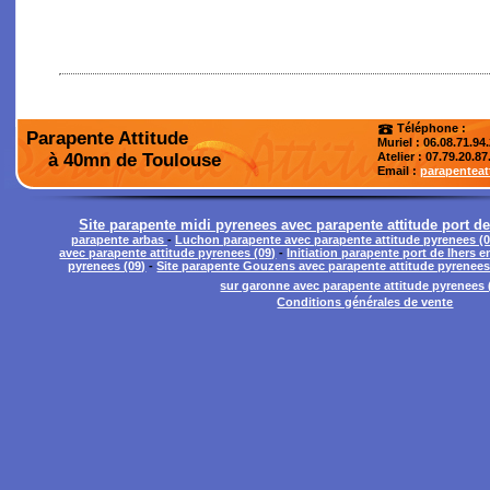
Téléphone :
Parapente Attitude
Muriel : 06.08.71.94
à 40mn de Toulouse
Atelier
: 07.79.20.87
Email :
parapentea
Site parapente midi pyrenees avec parapente attitude port de
parapente arbas
-
Luchon parapente avec parapente attitude pyrenees (0
avec parapente attitude pyrenees (09)
-
Initiation parapente port de lhers 
pyrenees (09)
-
Site parapente Gouzens avec parapente attitude pyrenees
sur garonne avec parapente attitude pyrenees 
Conditions générales de vente