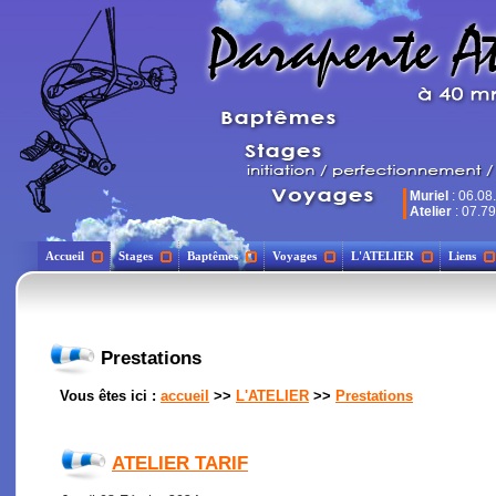
Muriel
: 06.08
Atelier
: 07.79
Accueil
Stages
Baptêmes
Voyages
L'ATELIER
Liens
Prestations
Vous êtes ici :
accueil
>>
L'ATELIER
>>
Prestations
ATELIER TARIF