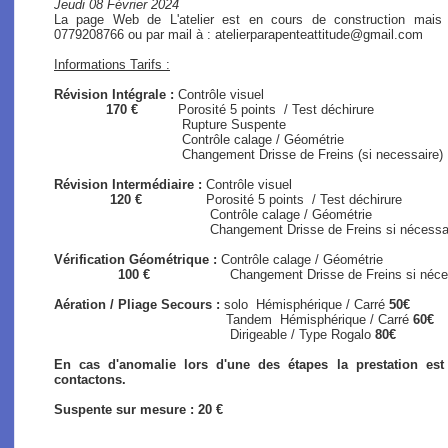
Jeudi 08 Février 2024
La page Web de L'atelier est en cours de construction mais
0779208766 ou par mail à : atelierparapenteattitude@gmail.com
Informations Tarifs :
Révision Intégrale :
Contrôle visuel
170 €
Porosité 5 points / Test déchirure
Rupture Suspente
Contrôle calage / Géométrie
Changement Drisse de Freins (si necessaire)
Révision Intermédiaire :
Contrôle visuel
120 €
Porosité 5 points / Test déchirure
Contrôle calage / Géométrie
Changement Drisse de Freins si nécessaire (s
Vérification Géométrique :
Contrôle calage / Géométrie
100 €
Changement Drisse de Freins si nécessair
Aération / Pliage Secours :
solo
Hémisphérique / Carré
50€
Tandem Hémisphérique / Carré
60€
Dirigeable / Type Rogalo
80€
En cas d'anomalie lors d'une des étapes la prestation es
contactons.
Suspente sur mesure : 20 €