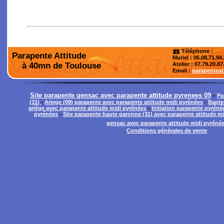
Téléphone :
Parapente Attitude
Muriel : 06.08.71.94
à 40mn de Toulouse
Atelier
: 07.79.20.87
Email :
parapentea
Site parapente gensac avec parapente attitude pyrenees 09
-
Pa
(31)
-
Ariege (09) parapente avec parapente attitude midi pyrénées
-
Bapte
ariége avec parapente attitude midi pyrénées
-
Initiation parapente pyréné
pyrénées
-
Site parapente haute garonne (31) avec parapente attitude m
gensac avec parapente attitude midi pyréné
Conditions générales de vente