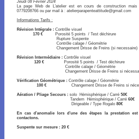
Jeudi 08 Février 2024
La page Web de L'atelier est en cours de construction mais
0779208766 ou par mail à : atelierparapenteattitude@gmail.com
Informations Tarifs :
Révision Intégrale :
Contrôle visuel
170 €
Porosité 5 points / Test déchirure
Rupture Suspente
Contrôle calage / Géométrie
Changement Drisse de Freins (si necessaire)
Révision Intermédiaire :
Contrôle visuel
120 €
Porosité 5 points / Test déchirure
Contrôle calage / Géométrie
Changement Drisse de Freins si nécessaire (s
Vérification Géométrique :
Contrôle calage / Géométrie
100 €
Changement Drisse de Freins si nécessair
Aération / Pliage Secours :
solo
Hémisphérique / Carré
50€
Tandem Hémisphérique / Carré
60€
Dirigeable / Type Rogalo
80€
En cas d'anomalie lors d'une des étapes la prestation es
contactons.
Suspente sur mesure : 20 €