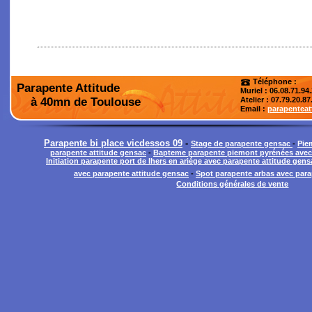
Téléphone :
Parapente Attitude
Muriel : 06.08.71.94
à 40mn de Toulouse
Atelier
: 07.79.20.87
Email :
parapentea
Parapente bi place vicdessos 09
-
Stage de parapente gensac
-
Pie
parapente attitude gensac
-
Bapteme parapente piemont pyrénées avec 
Initiation parapente port de lhers en ariége avec parapente attitude gens
avec parapente attitude gensac
-
Spot parapente arbas avec para
Conditions générales de vente