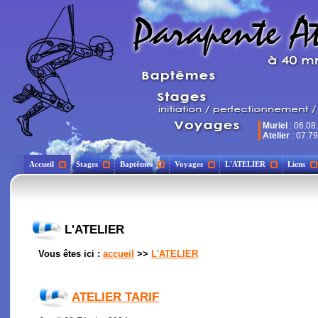
Muriel
: 06.08
Atelier
: 07.79
Accueil
Stages
Baptêmes
Voyages
L'ATELIER
Liens
L'ATELIER
Vous êtes ici :
accueil
>>
L'ATELIER
ATELIER TARIF