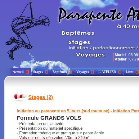
Muriel
: 06.08
Atelier
: 07.79
Accueil
Stages
Baptêmes
Voyages
L'ATELIER
Liens
Stages (2)
Initiation au parapente en 5 jours (sud toulouse) - initiation Par
Formule GRANDS VOLS
- Présentation de l'activité
- Présentation du matériel spécifique
- Formation théorique et pratique sur pente école
- Vols sur petits dénivelés (70m à 240m)