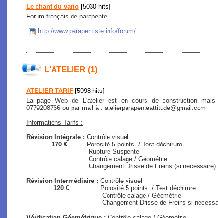
Le chant du vario
[5030 hits]
Forum français de parapente
http://www.parapentiste.info/forum/
L'ATELIER (1)
ATELIER TARIF
[5998 hits]
La page Web de L'atelier est en cours de construction mais
0779208766 ou par mail à : atelierparapenteattitude@gmail.com
Informations Tarifs :
Révision Intégrale :
Contrôle visuel
170 €
Porosité 5 points / Test déchirure
Rupture Suspente
Contrôle calage / Géométrie
Changement Drisse de Freins (si necessaire)
Révision Intermédiaire :
Contrôle visuel
120 €
Porosité 5 points / Test déchirure
Contrôle calage / Géométrie
Changement Drisse de Freins si nécessaire (s
Vérification Géométrique :
Contrôle calage / Géométrie