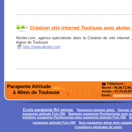
Création site internet Toulouse avec akoter
Akoter.com, agence spécialisée dans la Création de site internet
région de Toulouse
http://www.akoter.com
Téléphone :
Parapente Attitude
Muriel : 06.08.71.94
à 40mn de Toulouse
Atelier
: 07.79.20.87
Email :
parapentea
Ecole parapente ffvl gensac
-
Parapente tandem arbas
-
Gensac s
parapente attitude Foix (09)
-
Bapteme parapente Pechbonnieu avec par
Initiation parapente Pechbonnieu avec parapente attitude Foix (09)
-
S
parapente attitude Foix (09)
-
Spot parapente arbas avec parapen
Conditions générales de vente