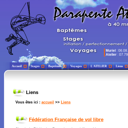
Muriel
: 06.08
Atelier
: 07.79
Accueil
Stages
Baptêmes
Voyages
L'ATELIER
Liens
Liens
Vous êtes ici :
accueil
>>
Liens
Fédération Française de vol libre