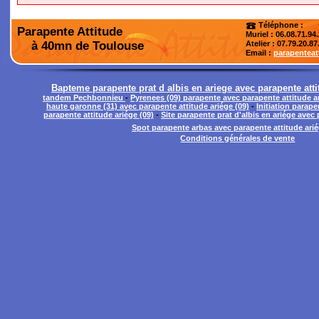
Téléphone :
Parapente Attitude
Muriel : 06.08.71.94
à 40mn de Toulouse
Atelier
: 07.79.20.87
Email :
parapentea
Bapteme parapente prat d albis en ariege avec parapente att
tandem Pechbonnieu
-
Pyrenees (09) parapente avec parapente attitude ar
haute garonne (31) avec parapente attitude ariége (09)
-
Initiation parape
parapente attitude ariége (09)
-
Site parapente prat d'albis en ariége avec 
Spot parapente arbas avec parapente attitude arié
Conditions générales de vente