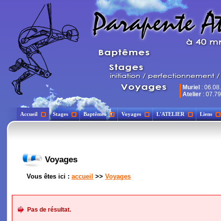
Muriel
: 06.08
Atelier
: 07.79
Accueil
Stages
Baptêmes
Voyages
L'ATELIER
Liens
Voyages
Vous êtes ici :
accueil
>>
Voyages
Pas de résultat.