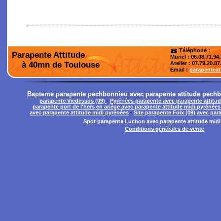
Téléphone :
Parapente Attitude
Muriel : 06.08.71.94
à 40mn de Toulouse
Atelier
: 07.79.20.87
Email :
parapentea
Bapteme parapente pechbonnieu avec parapente attitude pechb
parapente Vicdessos (09)
-
Pyrénées parapente avec parapente attitu
parapente port de l'hers en ariége avec parapente attitude midi pyrénées
avec parapente attitude midi pyrénées
-
Site parapente Foix (09) avec par
Spot parapente Luchon avec parapente attitude mid
Conditions générales de vente