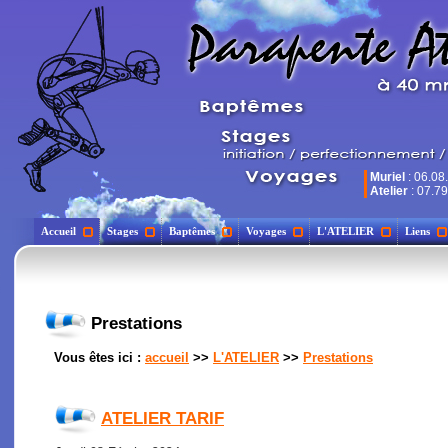
Muriel
: 06.08
Atelier
: 07.79
Accueil
Stages
Baptêmes
Voyages
L'ATELIER
Liens
Prestations
Vous êtes ici :
accueil
>>
L'ATELIER
>>
Prestations
ATELIER TARIF