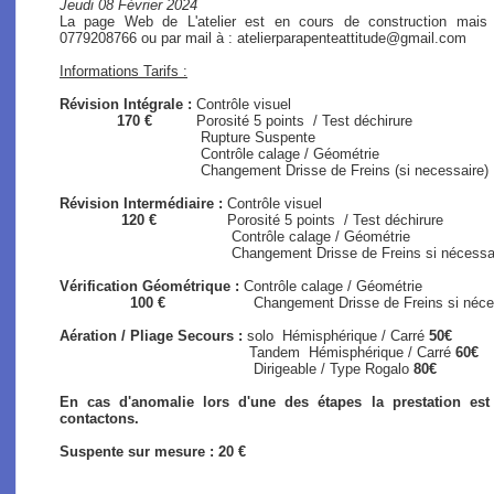
Jeudi 08 Février 2024
La page Web de L'atelier est en cours de construction mais
0779208766 ou par mail à : atelierparapenteattitude@gmail.com
Informations Tarifs :
Révision Intégrale :
Contrôle visuel
170 €
Porosité 5 points / Test déchirure
Rupture Suspente
Contrôle calage / Géométrie
Changement Drisse de Freins (si necessaire)
Révision Intermédiaire :
Contrôle visuel
120 €
Porosité 5 points / Test déchirure
Contrôle calage / Géométrie
Changement Drisse de Freins si nécessaire (s
Vérification Géométrique :
Contrôle calage / Géométrie
100 €
Changement Drisse de Freins si nécessair
Aération / Pliage Secours :
solo
Hémisphérique / Carré
50€
Tandem Hémisphérique / Carré
60€
Dirigeable / Type Rogalo
80€
En cas d'anomalie lors d'une des étapes la prestation es
contactons.
Suspente sur mesure : 20 €