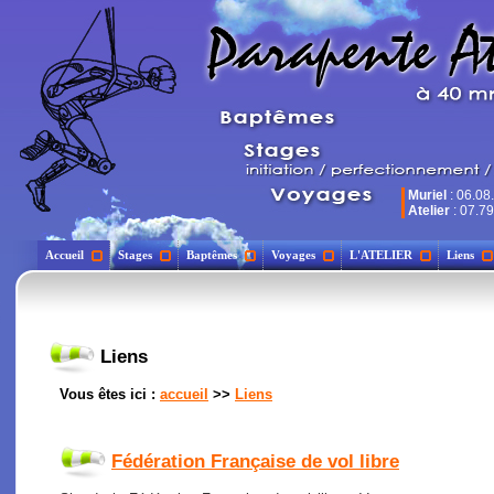
Muriel
: 06.08
Atelier
: 07.79
Accueil
Stages
Baptêmes
Voyages
L'ATELIER
Liens
Liens
Vous êtes ici :
accueil
>>
Liens
Fédération Française de vol libre