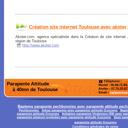
Création site internet Toulouse avec akoter
Akoter.com, agence spécialisée dans la Création de site internet
région de Toulouse
http://www.akoter.com
Téléphone :
Parapente Attitude
Muriel : 06.08.71.94
à 40mn de Toulouse
Atelier
: 07.79.20.87
Email :
parapentea
Bapteme parapente pechbonnieu avec parapente attitude pec
Pechbonnieu
-
Arbas parapente avec parapente attitude Gouzens
-
Bapt
parapente attitude Gouzens
-
Initiation parapente Vicdessos (09) avec p
parapente piemont pyrénées avec parapente attitude Gouzens
-
Spot para
parapente attitude Gouzens
Conditions générales de vente