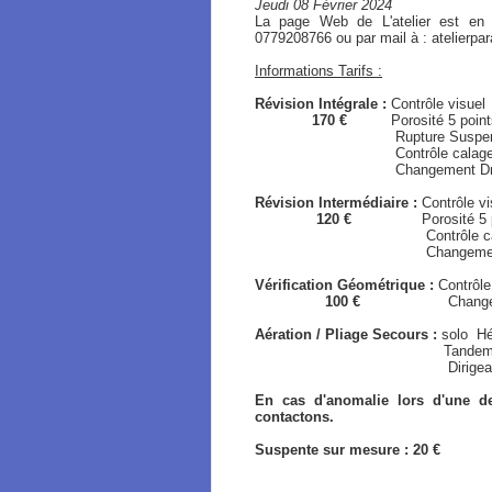
Jeudi 08 Février 2024
La page Web de L'atelier est en
0779208766 ou par mail à : atelierp
Informations Tarifs :
Révision Intégrale :
Contrôle visuel
170 €
Porosité 5 points /
Rupture Suspen
Contrôle calage / Gé
Changement Drisse de Fr
Révision Intermédiaire :
Contrôle vi
120 €
Porosité 5 point
Contrôle calage / 
Changement Drisse de Fre
Vérification Géométrique :
Contrôle
100 €
Changement Driss
Aération / Pliage Secours :
solo
Hé
Tandem Hémisphér
Dirigeable / Typ
En cas d'anomalie lors d'une de
contactons.
Suspente sur mesure : 20 €