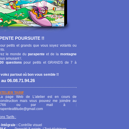
PENTE POURSUITE !!
our petits et grands que vous soyez volants ou
nts.
ez le monde du
parapente
et de la
montagne
ous amusant !.
00 questions
pour petits et GRANDS de 7 à
 volez partout où bon vous semble !!
 au 06.08.71.94.26
ATELIER TARIF
La page Web de L'atelier est en cours de
construction mais vous pouvez me joindre au
208766 ou par mail à :
arapenteattitude@gmail.com
ons Tarifs :
 Intégrale :
Contrôle visuel