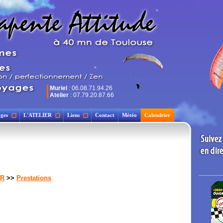
Muriel
: 06.08.71.94.26
Atelier
: 07.79.20.87.66
ges
L'ATELIER
Liens
Contact
Météo
Calendrier
ER
>>
Prestations