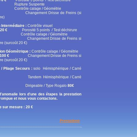
70 €
Porosité 5 points / Test déchirure
ure Suspente
ôle calage / Géométrie
gement Drisse de Freins (si
re)
 Intermédiaire :
Contrôle visuel
20 €
Porosité 5 points / Test déchirure
rôle calage / Géométrie
gement Drisse de Freins si
re (surcoût 20 €)
tion Géométrique :
Contrôle calage / Géométrie
100 €
Changement Drisse de Freins si
re (surcoût 20 €)
 / Pliage Secours :
solo
Hémisphérique / Carré
em Hémisphérique / Carré
geable / Type Rogalo
80€
'anomalie lors d'une des étapes la prestation
rrompue et nous vous contactons.
 sur mesure : 20 €
Prestations