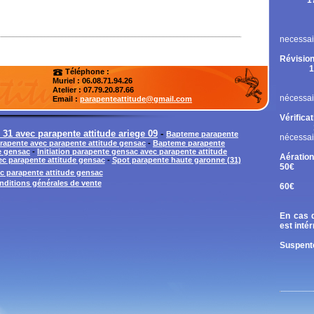
1
Rupt
Contr
Chan
necessai
Révision
1
Téléphone :
Cont
Muriel : 06.08.71.94.26
Chan
Atelier
: 07.79.20.87.66
nécessai
Email :
parapenteattitude@gmail.com
Vérifica
31 avec parapente attitude ariege 09
-
Bapteme parapente
nécessai
arapente avec parapente attitude gensac
-
Bapteme parapente
e gensac
-
Initiation parapente gensac avec parapente attitude
Aération
c parapente attitude gensac
-
Spot parapente haute garonne (31)
50€
c parapente attitude gensac
Tand
nditions générales de vente
60€
Diri
En cas d
est inté
Suspente