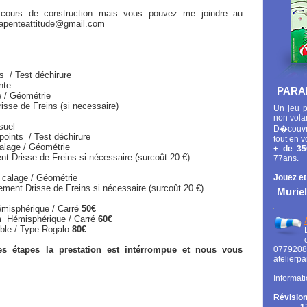
 cours de construction mais vous pouvez me joindre au
arapenteattitude@gmail.com
 Test déchirure
te
PARA
ométrie
eins (si necessaire)
Un jeu p
non vola
suel
D�couvr
s / Test déchirure
tout en v
Géométrie
+ de 35
ins si nécessaire (surcoût 20 €)
77ans.
 calage / Géométrie
Jouez et
e de Freins si nécessaire (surcoût 20 €)
Muriel
misphérique / Carré
50€
ique / Carré
60€
e Rogalo
80€
s étapes la prestation est intérrompue et nous vous
0779
atelierp
Informati
Révision