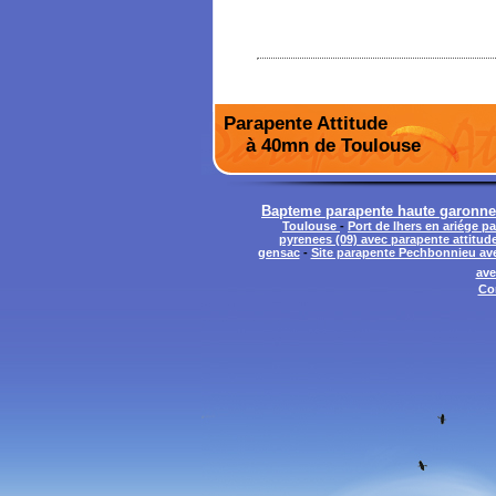
Parapente Attitude
à 40mn de Toulouse
Bapteme parapente haute garonne 
Toulouse
-
Port de lhers en ariége p
pyrenees (09) avec parapente attitud
gensac
-
Site parapente Pechbonnieu ave
ave
Co