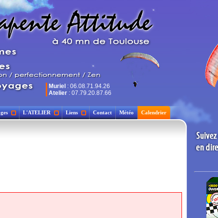
Muriel
: 06.08.71.94.26
Atelier
: 07.79.20.87.66
ges
L'ATELIER
Liens
Contact
Météo
Calendrier