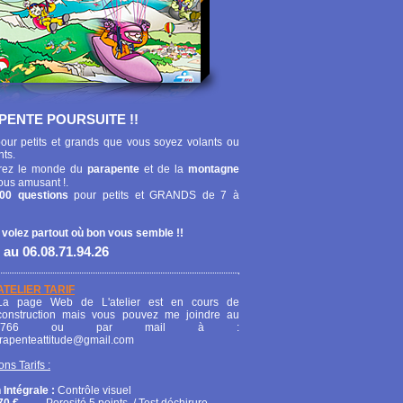
PENTE POURSUITE !!
our petits et grands que vous soyez volants ou
nts.
ez le monde du
parapente
et de la
montagne
ous amusant !.
00 questions
pour petits et GRANDS de 7 à
 volez partout où bon vous semble !!
 au 06.08.71.94.26
ATELIER TARIF
La page Web de L'atelier est en cours de
construction mais vous pouvez me joindre au
208766 ou par mail à :
arapenteattitude@gmail.com
ons Tarifs :
 Intégrale :
Contrôle visuel