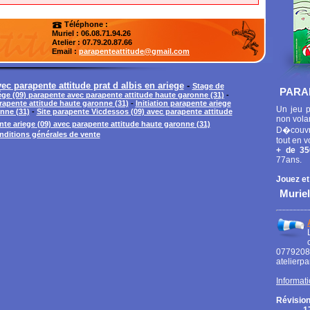
Téléphone :
Muriel : 06.08.71.94.26
Atelier
: 07.79.20.87.66
Email :
parapenteattitude@gmail.com
c parapente attitude prat d albis en ariege
-
Stage de
PARA
ége (09) parapente avec parapente attitude haute garonne (31)
-
rapente attitude haute garonne (31)
-
Initiation parapente ariege
Un jeu p
nne (31)
-
Site parapente Vicdessos (09) avec parapente attitude
non vola
te ariege (09) avec parapente attitude haute garonne (31)
D�couvr
nditions générales de vente
tout en v
+ de 35
77ans.
Jouez et
Muriel
0779
atelierp
Informati
Révision