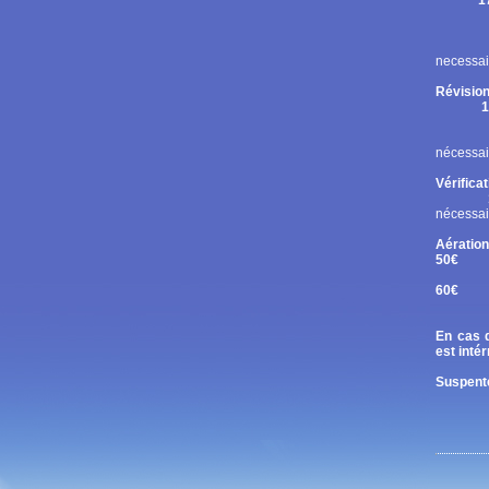
1
Rupt
Contr
Chan
necessai
Révision
1
Cont
Chan
nécessai
Vérifica
nécessai
Aération
50€
Tand
60€
Diri
En cas d
est inté
Suspente