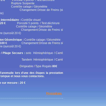
70 €
Porosité 5 points / Test déchirure
ure Suspente
ôle calage / Géométrie
gement Drisse de Freins (si
re)
 Intermédiaire :
Contrôle visuel
20 €
Porosité 5 points / Test déchirure
rôle calage / Géométrie
gement Drisse de Freins si
re (surcoût 20 €)
tion Géométrique :
Contrôle calage / Géométrie
100 €
Changement Drisse de Freins si
re (surcoût 20 €)
 / Pliage Secours :
solo
Hémisphérique / Carré
em Hémisphérique / Carré
geable / Type Rogalo
80€
'anomalie lors d'une des étapes la prestation
rrompue et nous vous contactons.
 sur mesure : 20 €
Prestations