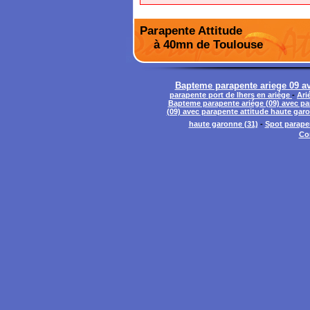
Parapente Attitude
à 40mn de Toulouse
Bapteme parapente ariege 09 ave
parapente port de lhers en ariége
-
Ari
Bapteme parapente ariége (09) avec pa
(09) avec parapente attitude haute garo
haute garonne (31)
-
Spot parapen
Co