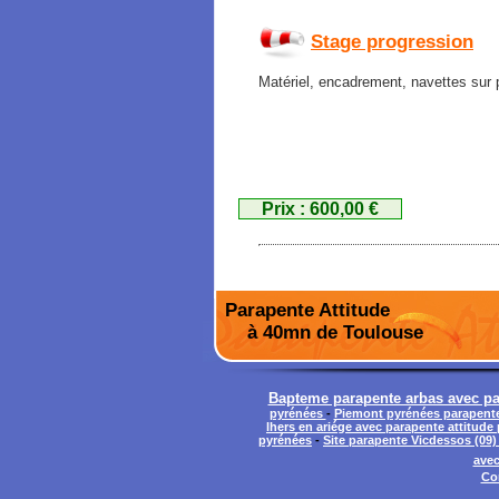
Stage progression
Matériel, encadrement, navettes sur 
Prix : 600,00 €
Parapente Attitude
à 40mn de Toulouse
Bapteme parapente arbas avec par
pyrénées
-
Piemont pyrénées parapente
lhers en ariége avec parapente attitude
pyrénées
-
Site parapente Vicdessos (09)
avec
Co