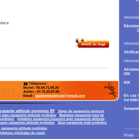
1
Rupt
Contr
Chan
necessai
place
Révision
1
Cont
Chan
nécessai
Vérifica
nécessai
Aération
50€
Tand
60€
Téléphone :
Diri
Muriel : 06.08.71.94.26
Atelier
: 07.79.20.87.66
En cas d
Email :
parapenteattitude@gmail.com
est inté
Suspente
apente attitude pyrenees 09
-
Stage de parapente piemont
 avec parapente attitude pyrénées
-
Bapteme parapente port de
 pyrénées
-
Initiation parapente Gouzens avec parapente attitude
 avec parapente attitude pyrénées
-
Spot parapente midi pyrénées
 parapente attitude pyrénées
nditions générales de vente
Photo 