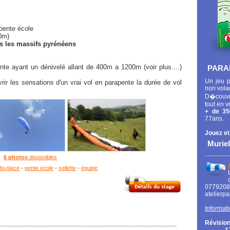
 pente école
40m)
ns les massifs pyrénéens
e ayant un dénivelé allant de 400m a 1200m (voir plus....)
PARA
Un jeu p
ir les sensations d'un vrai vol en parapente la durée de vol
non vola
D�couvr
tout en v
+ de 35
77ans.
Jouez et
Muriel
6 photos
disponibles
bi-place
-
pente ecole
-
sellette
-
équipe
0779
atelierp
Informati
Révision