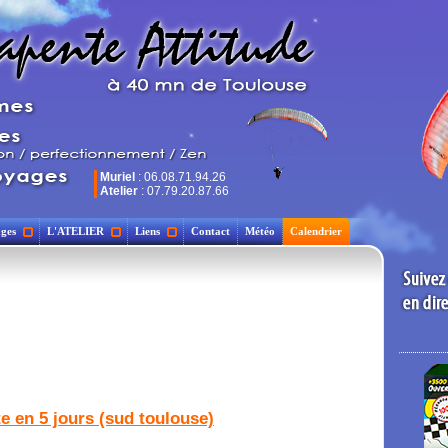
Muriel
: 06.08.71.94.26
Atelier
: 07.79.20.87.66
ges
L'ATELIER
Liens
Contact
Météo
Calendrier
te en 5 jours (sud toulouse)