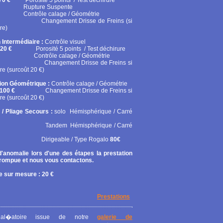
70 €
Porosité 5 points / Test déchirure
ure Suspente
ôle calage / Géométrie
gement Drisse de Freins (si
re)
 Intermédiaire :
Contrôle visuel
20 €
Porosité 5 points / Test déchirure
rôle calage / Géométrie
gement Drisse de Freins si
re (surcoût 20 €)
tion Géométrique :
Contrôle calage / Géométrie
100 €
Changement Drisse de Freins si
re (surcoût 20 €)
 / Pliage Secours :
solo
Hémisphérique / Carré
em Hémisphérique / Carré
geable / Type Rogalo
80€
'anomalie lors d'une des étapes la prestation
rrompue et nous vous contactons.
 sur mesure : 20 €
Prestations
al�atoire issue de notre
galerie de