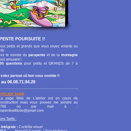
PENTE POURSUITE !!
our petits et grands que vous soyez volants ou
nts.
ez le monde du
parapente
et de la
montagne
ous amusant !.
00 questions
pour petits et GRANDS de 7 à
 volez partout où bon vous semble !!
 au 06.08.71.94.26
ATELIER TARIF
La page Web de L'atelier est en cours de
construction mais vous pouvez me joindre au
208766 ou par mail à :
arapenteattitude@gmail.com
ons Tarifs :
 Intégrale :
Contrôle visuel