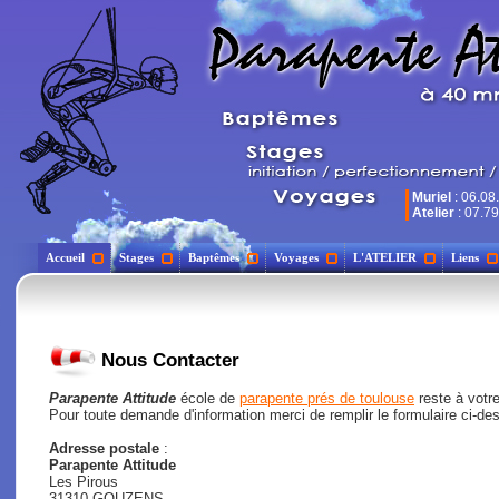
Muriel
: 06.08
Atelier
: 07.79
Accueil
Stages
Baptêmes
Voyages
L'ATELIER
Liens
Nous Contacter
Parapente Attitude
école de
parapente prés de toulouse
reste à votre
Pour toute demande d'information merci de remplir le formulaire ci-de
Adresse postale
:
Parapente Attitude
Les Pirous
31310 GOUZENS