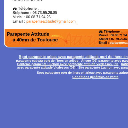
Téléphone
:
Stéphane : 06.73.95.20.85
Muriel : 06.08.71.94.26
Email
:
parapenteattitude@gmail.com
Téléphone :
Parapente Attitude
Muriel : 06.08.71.94
à 40mn de Toulouse
Atelier
: 07.79.20.87
Email :
parapentea
Spot parapente arbas avec parapente attitude port de lhers e
parapente cadeau port de l'hers en ariége
-
Ariege (09) parapente avec par
Bapteme parapente Luchon avec parapente attitude Vicdessos (09)
-
Init
avec parapente attitude Vicdessos (09)
-
Site parapente Luchon avec para
Spot parapente port de lhers en ariége avec parapente attit
Conditions générales de vente