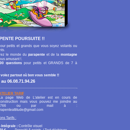
PENTE POURSUITE !!
our petits et grands que vous soyez volants ou
nts.
ez le monde du
parapente
et de la
montagne
ous amusant !.
00 questions
pour petits et GRANDS de 7 à
 volez partout où bon vous semble !!
 au 06.08.71.94.26
ATELIER TARIF
La page Web de L'atelier est en cours de
construction mais vous pouvez me joindre au
208766 ou par mail à :
arapenteattitude@gmail.com
ons Tarifs :
 Intégrale :
Contrôle visuel