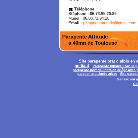
Téléphone
:
Stéphane : 06.73.95.20.85
Muriel : 06.08.71.94.26
Email
:
parapenteattitude@gmail.com
Parapente Attitude
à 40mn de Toulouse
Site parapente prat d albis en
guittaut
-
Parapente biplace Foix (09)
parapente port de l'hers en ariége avec 
parapente attitude arbas
-
Site parape
Gensac sur g
Co