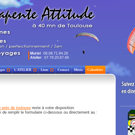
Muriel
: 06.08.71.94.26
Atelier
: 07.79.20.87.66
ges
L'ATELIER
Liens
Contact
Météo
Calendrier
 prés de toulouse
reste à votre disposition.
 de remplir le formulaire ci-dessous ou directement au :