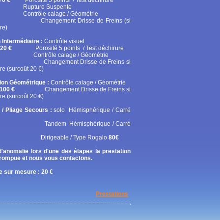
70 €
Porosité 5 points / Test déchirure
ure Suspente
ôle calage / Géométrie
gement Drisse de Freins (si
re)
 Intermédiaire :
Contrôle visuel
20 €
Porosité 5 points / Test déchirure
rôle calage / Géométrie
gement Drisse de Freins si
re (surcoût 20 €)
tion Géométrique :
Contrôle calage / Géométrie
100 €
Changement Drisse de Freins si
re (surcoût 20 €)
 / Pliage Secours :
solo
Hémisphérique / Carré
em Hémisphérique / Carré
geable / Type Rogalo
80€
'anomalie lors d'une des étapes la prestation
rrompue et nous vous contactons.
 sur mesure : 20 €
Prestations