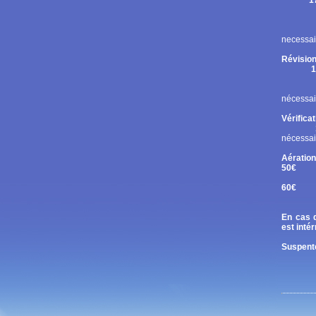
1
Rupt
Contr
Chan
necessai
Révision
1
Cont
Chan
nécessai
Vérifica
nécessai
Aération
50€
Tand
60€
Diri
En cas d
est inté
Suspente