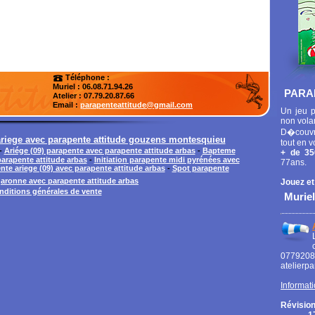
Téléphone :
Muriel : 06.08.71.94.26
PARA
Atelier
: 07.79.20.87.66
Email :
parapenteattitude@gmail.com
Un jeu p
non vola
D�couvr
 ariege avec parapente attitude gouzens montesquieu
tout en v
-
Ariége (09) parapente avec parapente attitude arbas
-
Bapteme
+ de 35
parapente attitude arbas
-
Initiation parapente midi pyrénées avec
77ans.
nte ariege (09) avec parapente attitude arbas
-
Spot parapente
aronne avec parapente attitude arbas
Jouez et
nditions générales de vente
Muriel
0779
atelierp
Informati
Révision