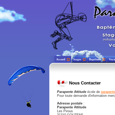
Accueil
Stages
Baptêmes
Voya
Nous Contacter
Parapente Attitude
école de
parapente
Pour toute demande d'information merci
Adresse postale
:
Parapente Attitude
Les Pirous
31310 GOUZENS