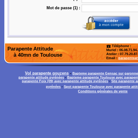
Mot de passe (1) :
Téléphone :
Parapente Attitude
Muriel : 06.08.71.94
à 40mn de Toulouse
Atelier
: 07.79.20.87
Email :
parapentea
Vol parapente gouzens
-
Bapteme parapente Gensac sur garonn
parapente attitude pyrénées
-
Bapteme parapente Toulouse avec parapent
parapente Foix (09) avec parapente attitude pyrénées
-
Site parapente a
pyrénées
-
Spot parapente Toulouse avec parapente atti
Conditions générales de vente