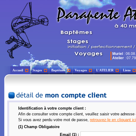
Muriel
: 06.08
Atelier
: 07.79
Accueil
Stages
Baptêmes
Voyages
L'ATELIER
Liens
Identification à votre compte client :
Afin de consulter votre compte client, veuillez saisir votre adresse
Si vous avez perdu votre mot de passe,
retrouvez-le en cliquant ici
(1) Champ Obligatoire
Email (1) :