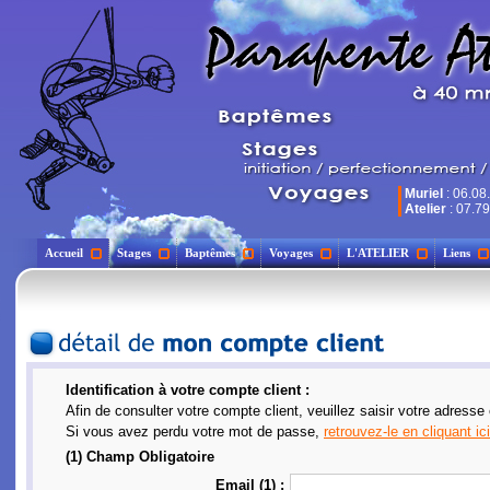
Muriel
: 06.08
Atelier
: 07.79
Accueil
Stages
Baptêmes
Voyages
L'ATELIER
Liens
Identification à votre compte client :
Afin de consulter votre compte client, veuillez saisir votre adresse
Si vous avez perdu votre mot de passe,
retrouvez-le en cliquant ici
(1) Champ Obligatoire
Email (1) :