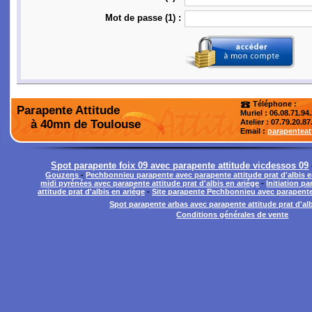
Mot de passe (1) :
Téléphone :
Parapente Attitude
Muriel : 06.08.71.94
à 40mn de Toulouse
Atelier
: 07.79.20.87
Email :
parapentea
Spot parapente foix 09 avec parapente attitude vicdessos 09
Gouzens
-
Pechbonnieu parapente avec parapente attitude prat d'albis e
midi pyrénées avec parapente attitude prat d'albis en ariége
-
Initiation p
attitude prat d'albis en ariége
-
Site parapente Pechbonnieu avec parapente a
Spot parapente arbas avec parapente attitude prat d'alb
Conditions générales de vente