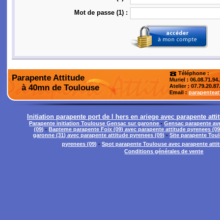
Mot de passe (1) :
Téléphone :
Parapente Attitude
Muriel : 06.08.71.94
à 40mn de Toulouse
Atelier
: 07.79.20.87
Email :
parapentea
Initiation parapente port de l hers en ariege avec parapente atti
Parapente initiation Toulouse Gensac sur garonne
-
Gensac parapente ave
(09)
-
Bapteme parapente Foix (09) avec parapente attitude pyrenees (09
garonne (31) avec parapente attitude pyrenees (09)
-
Site parapente Tou
pyrenees (09)
-
Spot parapente Toulouse avec parapente atti
Conditions générales de vente