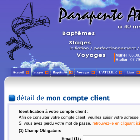
Muriel
: 06.08
Atelier
: 07.79
Accueil
Stages
Baptêmes
Voyages
L'ATELIER
Liens
Identification à votre compte client :
Afin de consulter votre compte client, veuillez saisir votre adresse
Si vous avez perdu votre mot de passe,
retrouvez-le en cliquant ici
(1) Champ Obligatoire
Email (1) :