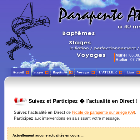
Muriel
: 06.08
Atelier
: 07.79
Accueil
Stages
Baptêmes
Voyages
L'ATELIER
Liens
Suivez et Participez � l'actualité en Direct !
Suivez l'actualité en Direct
de
l'école de parapente sur ariége (09)
.
Participez
aux interventions en saisissant votre message.
Actuellement aucune actualités en cours ...