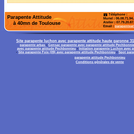
Téléphone :
Parapente Attitude
Muriel : 06.08.71.94
à 40mn de Toulouse
Atelier
: 07.79.20.87
Email :
parapentea
Site parapente luchon avec parapente attitude haute garonne 3
parapente arbas
-
Gensac parapente avec parapente attitude Pechbonni
avec parapente attitude Pechbonnieu
-
Initiation parapente Luchon avec 
-
Site parapente Foix (09) avec parapente attitude Pechbonnieu
-
Spot para
parapente attitude Pechbonnieu
Conditions générales de vente