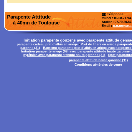
Téléphone :
Parapente Attitude
Muriel : 06.08.71.94
à 40mn de Toulouse
Atelier
: 07.79.20.87
Email :
parapentea
Initiation parapente gouzens avec parapente attitude gens
parapente cadeau prat d'albis en ariége
-
Port de l'hers en ariége parapent
garonne (31)
-
Bapteme parapente prat d'albis en ariége avec parapente 
Initiation parapente ariege (09) avec parapente attitude haute garonne (
pyrénées avec parapente attitude haute garonne (31)
-
Spot parapente 
parapente attitude haute garonne (31)
Conditions générales de vente