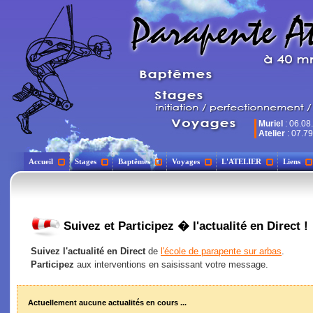
Muriel
: 06.08
Atelier
: 07.79
Accueil
Stages
Baptêmes
Voyages
L'ATELIER
Liens
Suivez et Participez � l'actualité en Direct !
Suivez l'actualité en Direct
de
l'école de parapente sur arbas
.
Participez
aux interventions en saisissant votre message.
Actuellement aucune actualités en cours ...